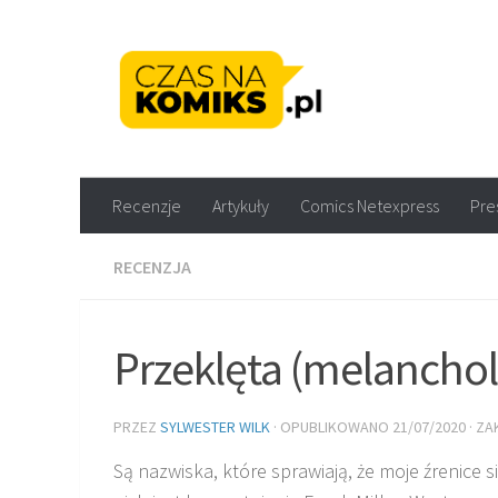
Skip to content
Recenzje komiksów M
Recenzje
Artykuły
Comics Netexpress
Pre
RECENZJA
Przeklęta (melancho
PRZEZ
SYLWESTER WILK
· OPUBLIKOWANO
21/07/2020
· Z
Są nazwiska, które sprawiają, że moje źrenice 