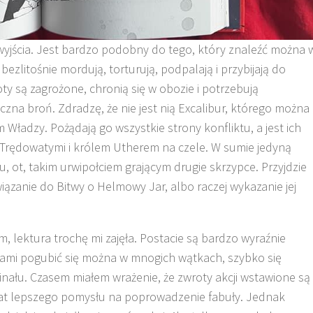
 wyjścia. Jest bardzo podobny do tego, który znaleźć można 
bezlitośnie mordują, torturują, podpalają i przybijają do
ty są zagrożone, chronią się w obozie i potrzebują
czna broń. Zdradzę, że nie jest nią Excalibur, którego można
 Władzy. Pożądają go wszystkie strony konfliktu, a jest ich
 Trędowatymi i królem Utherem na czele. W sumie jedyną
 tu, ot, takim urwipołciem grającym drugie skrzypce. Przyjdzie
wiązanie do Bitwy o Helmowy Jar, albo raczej wykazanie jej
m, lektura trochę mi zajęła. Postacie są bardzo wyraźnie
tami pogubić się można w mnogich wątkach, szybko się
inału. Czasem miałem wrażenie, że zwroty akcji wstawione są
urat lepszego pomysłu na poprowadzenie fabuły. Jednak