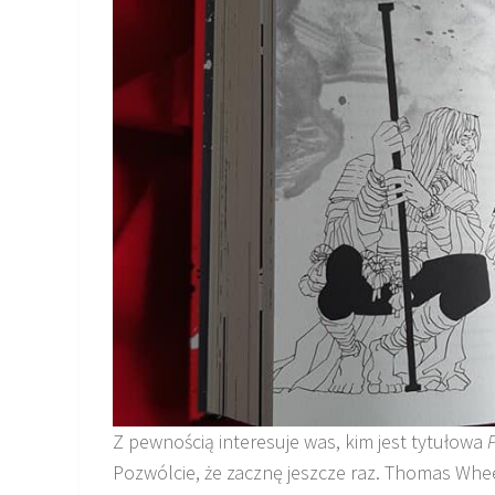
Z pewnością interesuje was, kim jest tytułowa
Pozwólcie, że zacznę jeszcze raz. Thomas Wheel