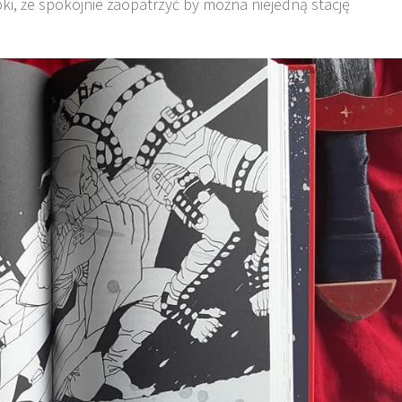
oki, że spokojnie zaopatrzyć by można niejedną stację