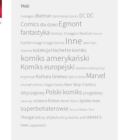
TAGI:
DC
DC
Batman
Avengers
Dark Horse Comics
w
Egmont
Comics
dla dzieci
fantastyka
Grzegorz Rosiński
fantasy
horror
Inne
humor
Image
Image Comics
Jean Van
kolekcja Hachette
komiks
Hamme
komiks amerykański
Komiks europejski
komiks historyczny
Marvel
Kultura Gniewu
kryminał
lost in time
Non Stop Comics
marvel comics
Nagle Comics
Polski komiks
obyczajowy
przygodowy
science fiction
Spider-man
Secret Wars
recenzja
superbohaterowie
Taurus Media
Thor
Thorgal
WKKM
X-
wilczy artykuł
wilczy komiks
wilk
men
zapowiedzi