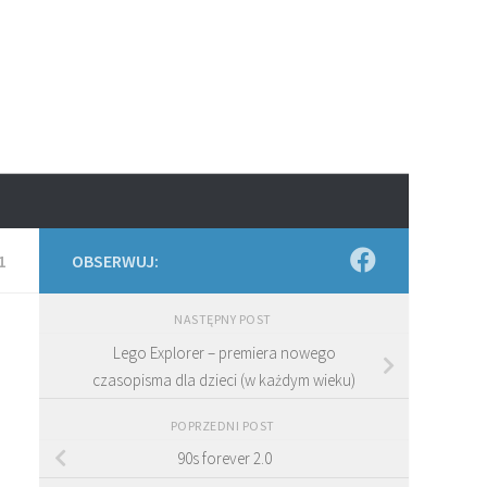
1
OBSERWUJ:
NASTĘPNY POST
Lego Explorer – premiera nowego
czasopisma dla dzieci (w każdym wieku)
POPRZEDNI POST
90s forever 2.0