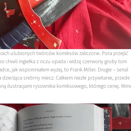
oich ulubionych twórców komiksów zaliczone. Pora przejść
o chwili mgiełka z oczu opada i widzę czerwony gruby tom
adce, jak wspomniałem wyżej, to Frank Miller. Drugie – serial
ra dzierżąca srebrny miecz. Całkiem niezłe przywitanie, przede
taną ilustracjami rysownika komiksowego, którego cenię. Mim