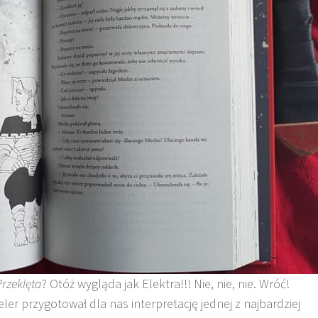
Przeklęta
? Otóż wygląda jak Elektra!!! Nie, nie, nie. Wróć!
er przygotował dla nas interpretację jednej z najbardziej