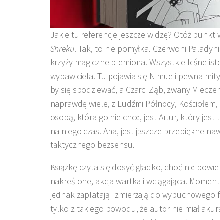
Jakie tu referencje jeszcze widzę? Otóż punkt
Shreku
. Tak, to nie pomyłka. Czerwoni Paladyni 
krzyży magiczne plemiona. Wszystkie leśne isto
wybawiciela. Tu pojawia się Nimue i pewna mity
by się spodziewać, a Czarci Ząb, zwany Mieczem
naprawdę wiele, z Ludźmi Północy, Kościołem,
osobą, która go nie chce, jest Artur, który jest
na niego czas. Aha, jest jeszcze przepiękne na
taktycznego bezsensu.
Książkę czyta się dosyć gładko, choć nie powie
nakreślone, akcja wartka i wciągająca. Momen
jednak zaplatają i zmierzają do wybuchowego f
tylko z takiego powodu, że autor nie miał ak