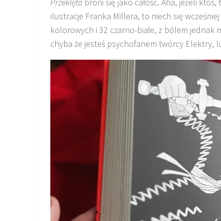
Przeklęta
broni się jako całość. Aha, jeżeli ktoś
ilustracje Franka Millera, to niech się wcześnie
kolorowych i 32 czarno-białe, z bólem jednak mu
chyba że jesteś psychofanem twórcy Elektry, lu