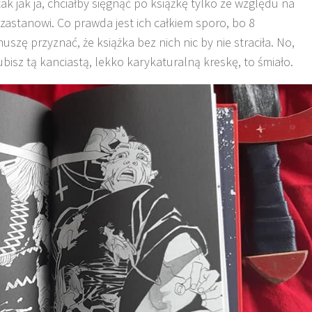
, tak jak ja, chciałby sięgnąć po książkę tylko ze względu na
j zastanowi. Co prawda jest ich całkiem sporo, bo 8
szę przyznać, że książka bez nich nic by nie straciła. No,
bisz tą kanciastą, lekko karykaturalną kreskę, to śmiało.