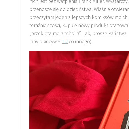
nich jest bez wątpienia Frank Miller. Wystarczy
przenoszę się do dzieciństwa. Właśnie otwier
przeczytam jeden z lepszych komiksów moich 
teraźniejszości, kupuję nowy produkt otagowa
„przeklęta melancholia”. Tak, proszę Państwa. 
niby obiecywał
TU
co innego).