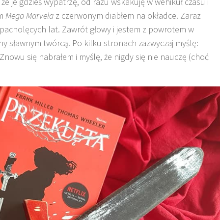
, że je gdzieś wypatrzę, od razu wskakuję w wehikuł czasu i
am
Mega Marvela
z czerwonym diabłem na okładce. Zaraz
pacholęcych lat. Zawrót głowy i jestem z powrotem w
ny sławnym twórcą. Po kilku stronach zazwyczaj myślę:
Znowu się nabrałem i myślę, że nigdy się nie nauczę (choć