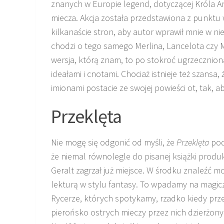
znanych w Europie legend, dotyczącej Króla A
miecza. Akcja została przedstawiona z punktu w
kilkanaście stron, aby autor wprawił mnie w n
chodzi o tego samego Merlina, Lancelota czy M
wersja, którą znam, to po stokroć ugrzecznio
ideałami i cnotami. Chociaż istnieje też szansa
imionami postacie ze swojej powieści ot, tak, a
Przeklęta
Nie mogę się odgonić od myśli, że
Przeklęta
pod
że niemal równolegle do pisanej książki produ
Geralt zagrzał już miejsce. W środku znaleźć m
lekturą w stylu fantasy. To wpadamy na magic
Rycerze, których spotykamy, rzadko kiedy prze
pierońsko ostrych mieczy przez nich dzierżonyc