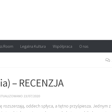
arvel, DC Comics, Image, newsy, konkursy. Wszystko o komiksach
ss Room
Legalna Kultura
Współpraca
O nas
lia) – RECENZJA
AKTUALIZOWANO
23/07/2020
się rozszerzają, oddech spłyca, a tętno przyśpiesza. Jednym z