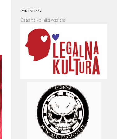
PARTNERZY
Czas na komiks wspiera: