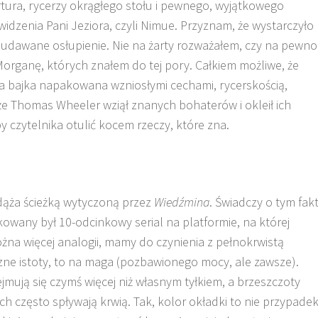
rtura, rycerzy okrągłego stołu i pewnego, wyjątkowego
idzenia Pani Jeziora, czyli Nimue. Przyznam, że wystarczyło
ieudawane osłupienie. Nie na żarty rozważałem, czy na pewno
organę, których znałem do tej pory. Całkiem możliwe, że
na bajka napakowana wzniosłymi cechami, rycerskością,
, że Thomas Wheeler wziął znanych bohaterów i okleił ich
by czytelnika otulić kocem rzeczy, które zna.
ąża ścieżką wytyczoną przez
Wiedźmina
. Świadczy o tym fakt
kowany był 10-odcinkowy serial na platformie, na której
ożna więcej analogii, mamy do czynienia z pełnokrwistą
zne istoty, to na maga (pozbawionego mocy, ale zawsze).
jmują się czymś więcej niż własnym tyłkiem, a brzeszczoty
h często spływają krwią. Tak, kolor okładki to nie przypadek