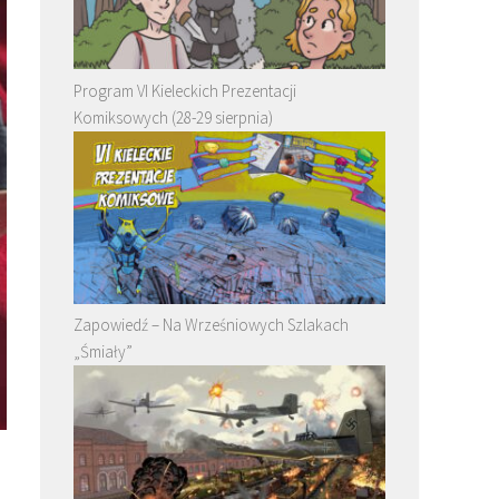
Program VI Kieleckich Prezentacji
Komiksowych (28-29 sierpnia)
Zapowiedź – Na Wrześniowych Szlakach
„Śmiały”