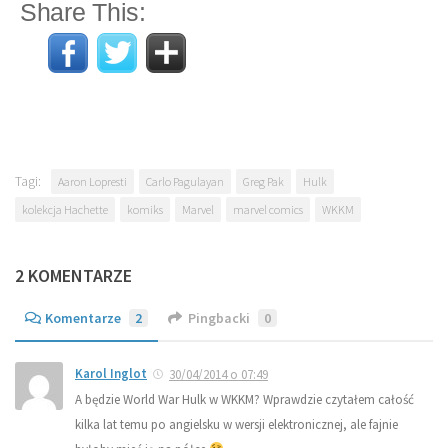
Share This:
Tagi:
Aaron Lopresti
Carlo Pagulayan
Greg Pak
Hulk
kolekcja Hachette
komiks
Marvel
marvel comics
WKKM
2 KOMENTARZE
Komentarze
2
Pingbacki
0
Karol Inglot
30/04/2014 o 07:49
A będzie World War Hulk w WKKM? Wprawdzie czytałem całość
kilka lat temu po angielsku w wersji elektronicznej, ale fajnie