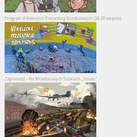
Program VI Kieleckich Prezentacji Komiksowych (28-29 sierpnia)
Zapowiedź – Na Wrześniowych Szlakach „Śmiały”