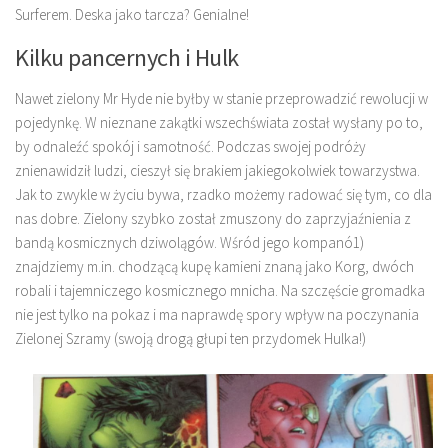
Surferem. Deska jako tarcza? Genialne!
Kilku pancernych i Hulk
Nawet zielony Mr Hyde nie byłby w stanie przeprowadzić rewolucji w
pojedynkę. W nieznane zakątki wszechświata został wysłany po to,
by odnaleźć spokój i samotność. Podczas swojej podróży
znienawidził ludzi, cieszył się brakiem jakiegokolwiek towarzystwa.
Jak to zwykle w życiu bywa, rzadko możemy radować się tym, co dla
nas dobre. Zielony szybko został zmuszony do zaprzyjaźnienia z
bandą kosmicznych dziwolągów. Wśród jego kompanó1)
znajdziemy m.in. chodzącą kupę kamieni znaną jako Korg, dwóch
robali i tajemniczego kosmicznego mnicha. Na szczęście gromadka
nie jest tylko na pokaz i ma naprawdę spory wpływ na poczynania
Zielonej Szramy (swoją drogą głupi ten przydomek Hulka!)