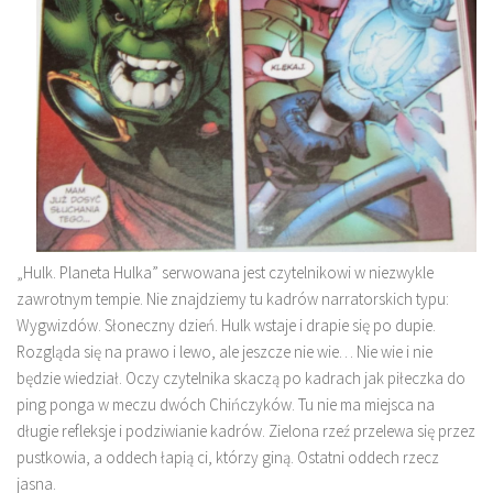
„Hulk. Planeta Hulka” serwowana jest czytelnikowi w niezwykle
zawrotnym tempie. Nie znajdziemy tu kadrów narratorskich typu:
Wygwizdów. Słoneczny dzień. Hulk wstaje i drapie się po dupie.
Rozgląda się na prawo i lewo, ale jeszcze nie wie… Nie wie i nie
będzie wiedział. Oczy czytelnika skaczą po kadrach jak piłeczka do
ping ponga w meczu dwóch Chińczyków. Tu nie ma miejsca na
długie refleksje i podziwianie kadrów. Zielona rzeź przelewa się przez
pustkowia, a oddech łapią ci, którzy giną. Ostatni oddech rzecz
jasna.