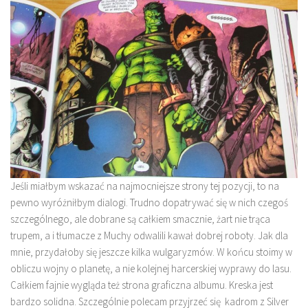
Jeśli miałbym wskazać na najmocniejsze strony tej pozycji, to na
pewno wyróżniłbym dialogi. Trudno dopatrywać się w nich czegoś
szczególnego, ale dobrane są całkiem smacznie, żart nie trąca
trupem, a i tłumacze z Muchy odwalili kawał dobrej roboty. Jak dla
mnie, przydałoby się jeszcze kilka wulgaryzmów. W końcu stoimy w
obliczu wojny o planetę, a nie kolejnej harcerskiej wyprawy do lasu.
Całkiem fajnie wygląda też strona graficzna albumu. Kreska jest
bardzo solidna. Szczególnie polecam przyjrzeć się kadrom z Silver