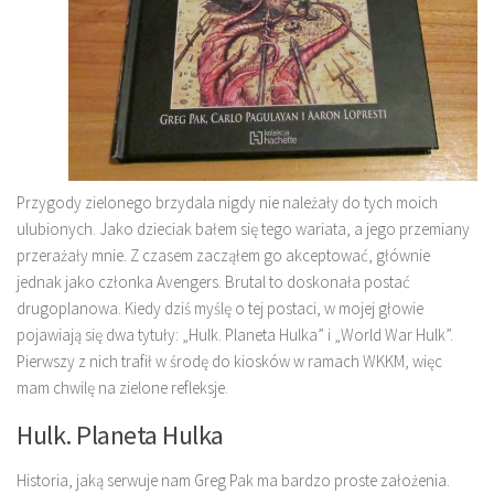
Przygody zielonego brzydala nigdy nie należały do tych moich
ulubionych. Jako dzieciak bałem się tego wariata, a jego przemiany
przerażały mnie. Z czasem zacząłem go akceptować, głównie
jednak jako członka Avengers. Brutal to doskonała postać
drugoplanowa. Kiedy dziś myślę o tej postaci, w mojej głowie
pojawiają się dwa tytuły: „Hulk. Planeta Hulka” i „World War Hulk”.
Pierwszy z nich trafił w środę do kiosków w ramach WKKM, więc
mam chwilę na zielone refleksje.
Hulk. Planeta Hulka
Historia, jaką serwuje nam Greg Pak ma bardzo proste założenia.