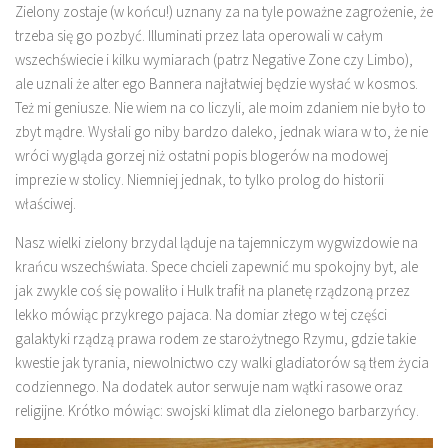
Zielony zostaje (w końcu!) uznany za na tyle poważne zagrożenie, że
trzeba się go pozbyć. Illuminati przez lata operowali w całym
wszechświecie i kilku wymiarach (patrz Negative Zone czy Limbo),
ale uznali że alter ego Bannera najłatwiej będzie wysłać w kosmos.
Też mi geniusze. Nie wiem na co liczyli, ale moim zdaniem nie było to
zbyt mądre. Wysłali go niby bardzo daleko, jednak wiara w to, że nie
wróci wygląda gorzej niż ostatni popis blogerów na modowej
imprezie w stolicy. Niemniej jednak, to tylko prolog do historii
właściwej.
Nasz wielki zielony brzydal ląduje na tajemniczym wygwizdowie na
krańcu wszechświata. Spece chcieli zapewnić mu spokojny byt, ale
jak zwykle coś się powaliło i Hulk trafił na planetę rządzoną przez
lekko mówiąc przykrego pajaca. Na domiar złego w tej części
galaktyki rządzą prawa rodem ze starożytnego Rzymu, gdzie takie
kwestie jak tyrania, niewolnictwo czy walki gladiatorów są tłem życia
codziennego. Na dodatek autor serwuje nam wątki rasowe oraz
religijne. Krótko mówiąc: swojski klimat dla zielonego barbarzyńcy.