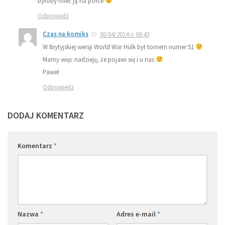
byłoby mieć ją na półce
Odpowiedz
Czas na komiks
30/04/2014 o 08:43
W Brytyjskiej wersji World War Hulk był tomem numer 51
Mamy więc nadzieję, że pojawi się i u nas
Paweł
Odpowiedz
DODAJ KOMENTARZ
Komentarz
*
Nazwa
*
Adres e-mail
*