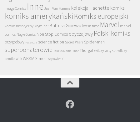
Inne
kolekcja Hachette
komiks
Image Comics
Jean Van Hamme
komiks amerykański
Komiks europejski
Marvel
Kultura Gniewu
komiks historyczny
kryminał
lost in time
marvel
Polski komiks
obyczajowy
Non Stop Comics
comics
Nagle Comics
science fiction
Spider-man
przygodowy
Secret Wars
recenzja
superbohaterowie
Thorgal
wilczy artykuł
wilczy
Taurus Media
Thor
WKKM
X-men
komiks
wilk
zapowiedzi