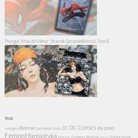
Thorgal. Kriss de Valnor. Strażnik Sprawiedliwości. Tom 8
TAGI:
DC Comics
DC
Batman
dla dzieci
Avengers
Dark Horse Comics
Egmont
fantastyka
Grzegorz Rosiński
humor
fantasy
Image
horror