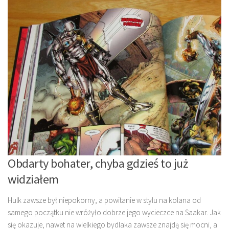
Obdarty bohater, chyba gdzieś to już
widziałem
Hulk zawsze był niepokorny, a powitanie w stylu na kolana od
samego początku nie wróżyło dobrze jego wycieczce na Saakar. Jak
się okazuje, nawet na wielkiego bydlaka zawsze znajdą się mocni, a