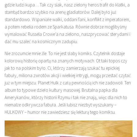
gdzie ludzi kupa… Tak czy siak, nasz zielony heros trafił do klatki, a
stamtąd bardzo szybko na arenę gladiatorów. Dalej było już
standardowo. Wspaniałe walki, oddani fani, konflikt z imperatorem,
a potem rebelia rodem ze Sparkatusa. Równie dobrze moglibyśmy
wymalować Russela Crowe’a na zielono, naszprycować sterydami i
dać mu szaleć na kosmicznym zadupiu.
Nie zrozumcie mnie źle. To nie jest słaby komiks. Czytelnik dostaje
kolorową historię opartą na znanych motywach. Ot taki topos czy
jak to na polskim było. Ci, którzy zamierzają szukać tu epickiej
fabuły, miliona zwrotów akcji i wielkiej intrygi, mogą przestać czytać
już w tym miejscu. Planet Hulk z całą pewnością ich nie zadowoli. Ten
album to typowe dzieło kultury masowej. Brutalna papka dla
Amerykanów, którzy historii Rzymu i tak nie znają, więc dla nich to
niemalże odkrywcza fabuła. Jeśli lubisz niezbyt wyszukany –
HULKOWY – humor nie zawiedziesz się lekturą tego komiksu.