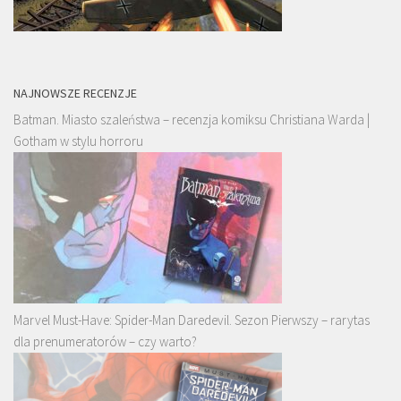
NAJNOWSZE RECENZJE
Batman. Miasto szaleństwa – recenzja komiksu Christiana Warda |
Gotham w stylu horroru
Marvel Must-Have: Spider-Man Daredevil. Sezon Pierwszy – rarytas
dla prenumeratorów – czy warto?