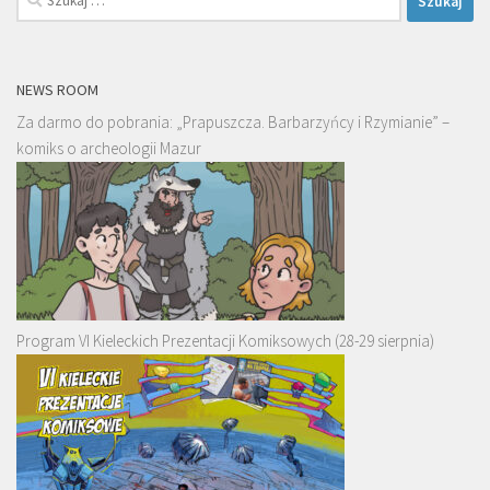
NEWS ROOM
Za darmo do pobrania: „Prapuszcza. Barbarzyńcy i Rzymianie” –
komiks o archeologii Mazur
Program VI Kieleckich Prezentacji Komiksowych (28-29 sierpnia)