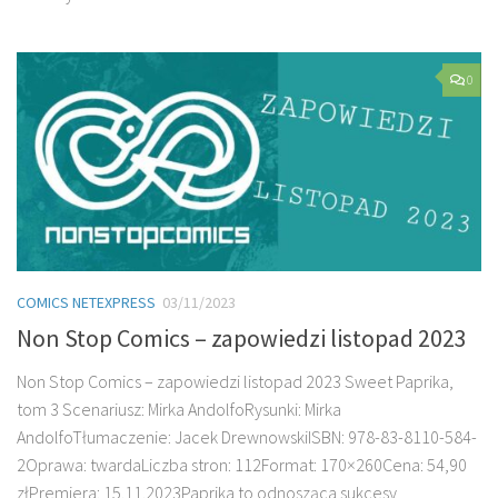
0
COMICS NETEXPRESS
03/11/2023
Non Stop Comics – zapowiedzi listopad 2023
Non Stop Comics – zapowiedzi listopad 2023 Sweet Paprika,
tom 3 Scenariusz: Mirka AndolfoRysunki: Mirka
AndolfoTłumaczenie: Jacek DrewnowskiISBN: 978-83-8110-584-
2Oprawa: twardaLiczba stron: 112Format: 170×260Cena: 54,90
złPremiera: 15.11.2023Paprika to odnosząca sukcesy