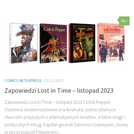
0
COMICS NETEXPRESS
13/11/2023
Zapowiedzi Lost in Time – listopad 2023
Zapowiedzi Lost in Time – listopad 2023 Colt & Pepper
Osobliwa siedemnastowieczna Ameryka, pełna dziwnych
stworzeń przybyłych z alternatywnych światów, a także magii i
politycznych intryg. Kapitan gwardii Salomon Culpepper, zwany
przez przyjaciół Pepperem,...