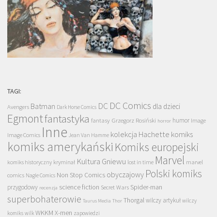
TAGI:
DC Comics
DC
Batman
dla dzieci
Avengers
Dark Horse Comics
Egmont
fantastyka
Grzegorz Rosiński
humor
fantasy
Image
horror
Inne
kolekcja Hachette
komiks
Image Comics
Jean Van Hamme
komiks amerykański
Komiks europejski
Marvel
Kultura Gniewu
komiks historyczny
kryminał
lost in time
marvel
Polski komiks
obyczajowy
Non Stop Comics
comics
Nagle Comics
science fiction
Spider-man
przygodowy
Secret Wars
recenzja
superbohaterowie
Thorgal
wilczy artykuł
wilczy
Taurus Media
Thor
WKKM
X-men
komiks
wilk
zapowiedzi