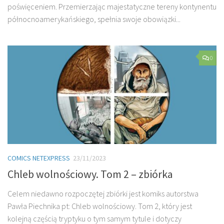
poświęceniem. Przemierzając majestatyczne tereny kontynentu
północnoamerykańskiego, spełnia swoje obowiązki...
0
COMICS NETEXPRESS
23/11/2023
Chleb wolnościowy. Tom 2 – zbiórka
Celem niedawno rozpoczętej zbiórki jest komiks autorstwa
Pawła Piechnika pt: Chleb wolnościowy. Tom 2, który jest
kolejną częścią tryptyku o tym samym tytule i dotyczy