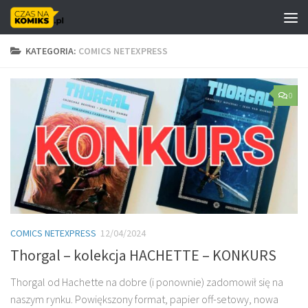
Skip to content
KATEGORIA:
COMICS NETEXPRESS
0
COMICS NETEXPRESS
12/04/2024
Thorgal – kolekcja HACHETTE – KONKURS
Thorgal od Hachette na dobre (i ponownie) zadomowił się na
naszym rynku. Powiększony format, papier off-setowy, nowa