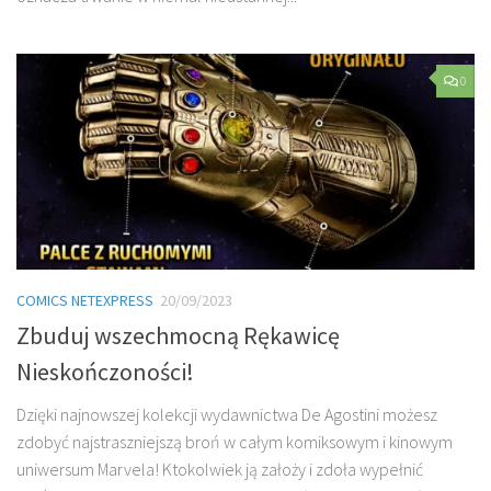
0
COMICS NETEXPRESS
20/09/2023
Zbuduj wszechmocną Rękawicę
Nieskończoności!
Dzięki najnowszej kolekcji wydawnictwa De Agostini możesz
zdobyć najstraszniejszą broń w całym komiksowym i kinowym
uniwersum Marvela! Ktokolwiek ją założy i zdoła wypełnić