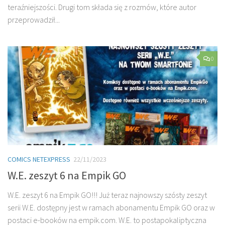
teraźniejszości. Drugi tom składa się z rozmów, które autor
przeprowadził...
0
COMICS NETEXPRESS
22/11/2023
W.E. zeszyt 6 na Empik GO
W.E. zeszyt 6 na Empik GO!!! Już teraz najnowszy szósty zeszyt
serii W.E. dostępny jest w ramach abonamentu Empik GO oraz w
postaci e-booków na empik.com. W.E. to postapokaliptyczna