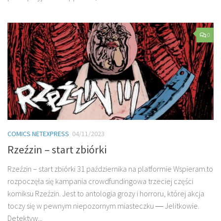
0
COMICS NETEXPRESS
04/11/2023
Rzeźzin – start zbiórki
Rzeźzin – start zbiórki 31 października na platformie Wspieram.to
rozpoczęła się kampania crowdfundingowa trzeciej części
komiksu Rzeźzin. Jest to antologia grozy i horroru, której akcja
toczy się w pewnym niepozornym miasteczku ― Jelitkowie.
Detektyw...