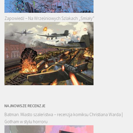
Zapowiedź – Na Wrześniowych Szlakach „Śmiały”
NAJNOWSZE RECENZJE
Batman. Miasto szaleństwa – recenzja komiksu Christiana Warda |
Gotham w stylu horroru