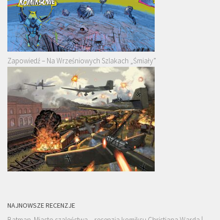
Zapowiedź – Na Wrześniowych Szlakach „Śmiały”
NAJNOWSZE RECENZJE
Batman. Miasto szaleństwa – recenzja komiksu Christiana Warda |