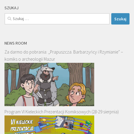
SZUKAJ
Szukaj:
NEWS ROOM
Za darmo do pobrania: „Prapuszcza. Barbarzyńcy i Rzymianie” –
komiks o archeologii Mazur
Program VI Kieleckich Prezentacji Komiksowych (28-29 sierpnia)