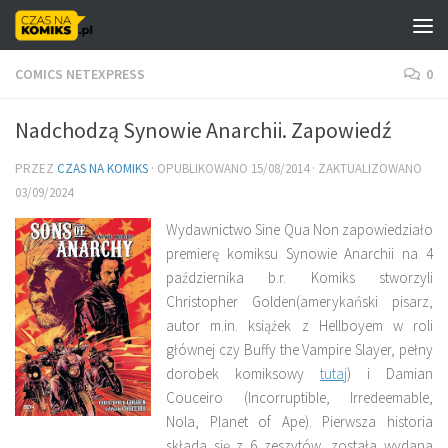
Skip to content
COMICS NETEXPRESS
0
Nadchodzą Synowie Anarchii. Zapowiedź
PRZEZ
CZAS NA KOMIKS
· OPUBLIKOWANO
15/08/2014
· ZAKTUALIZOWANO
03/09/2024
Wydawnictwo Sine Qua Non zapowiedziało
premierę komiksu Synowie Anarchii na 4
października b.r. Komiks stworzyli
Christopher Golden(amerykański pisarz,
autor m.in. książek z Hellboyem w roli
głównej czy Buffy the Vampire Slayer, pełny
dorobek komiksowy
tutaj
) i Damian
Couceiro (Incorruptible, Irredeemable,
Nola, Planet of Ape). Pierwsza historia
składa się z 6 zeszytów, została wydana