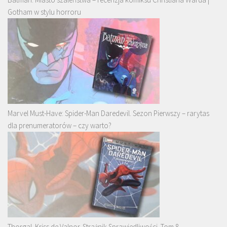
Gotham w stylu horroru
Marvel Must-Have: Spider-Man Daredevil. Sezon Pierwszy – rarytas
dla prenumeratorów – czy warto?
Thorgal. Kriss de Valnor. Strażnik Sprawiedliwości. Tom 8