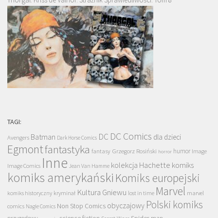
TAGI:
DC Comics
DC
Batman
dla dzieci
Avengers
Dark Horse Comics
Egmont
fantastyka
Grzegorz Rosiński
humor
fantasy
Image
horror
Inne
kolekcja Hachette
komiks
Image Comics
Jean Van Hamme
komiks amerykański
Komiks europejski
Marvel
Kultura Gniewu
komiks historyczny
kryminał
lost in time
marvel
Polski komiks
obyczajowy
Non Stop Comics
comics
Nagle Comics