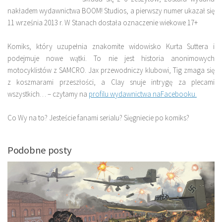
nakładem wydawnictwa BOOM! Studios, a pierwszy numer ukazał się
11 września 2013 r. W Stanach dostała oznaczenie wiekowe 17+
Komiks, który uzupełnia znakomite widowisko Kurta Suttera i
podejmuje nowe wątki. To nie jest historia anonimowych
motocyklistów z SAMCRO. Jax przewodniczy klubowi, Tig zmaga się
z koszmarami przeszłości, a Clay snuje intrygę za plecami
wszystkich… – czytamy na
profilu wydawnictwa naFacebooku.
Co Wy na to? Jesteście fanami serialu? Sięgniecie po komiks?
Podobne posty