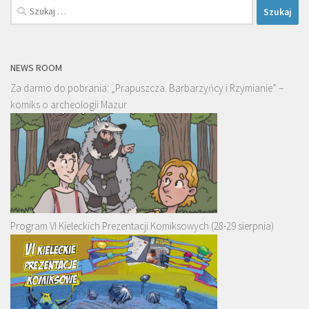
Szukaj:
NEWS ROOM
Za darmo do pobrania: „Prapuszcza. Barbarzyńcy i Rzymianie” –
komiks o archeologii Mazur
Program VI Kieleckich Prezentacji Komiksowych (28-29 sierpnia)