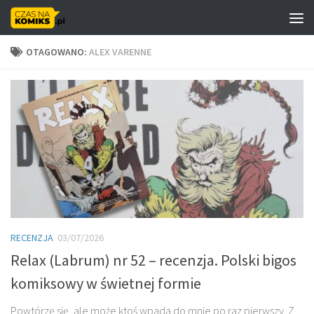
Skip to content
OTAGOWANO:
ALEX VARENNE
RECENZJA
03/07/2026
Relax (Labrum) nr 52 – recenzja. Polski bigos
komiksowy w świetnej formie
Powtórzę się, ale może ktoś wpada do mnie po raz pierwszy. Z