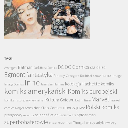
TAGI:
DC Comics
DC
Batman
dla dzieci
Avengers
Dark Horse Comics
Egmont
fantastyka
Grzegorz Rosiński
humor
fantasy
Image
horror
Inne
kolekcja Hachette
komiks
Image Comics
Jean Van Hamme
komiks amerykański
Komiks europejski
Marvel
Kultura Gniewu
komiks historyczny
kryminał
lost in time
marvel
Polski komiks
obyczajowy
Non Stop Comics
comics
Nagle Comics
science fiction
Spider-man
przygodowy
Secret Wars
recenzja
superbohaterowie
Thorgal
wilczy artykuł
wilczy
Taurus Media
Thor