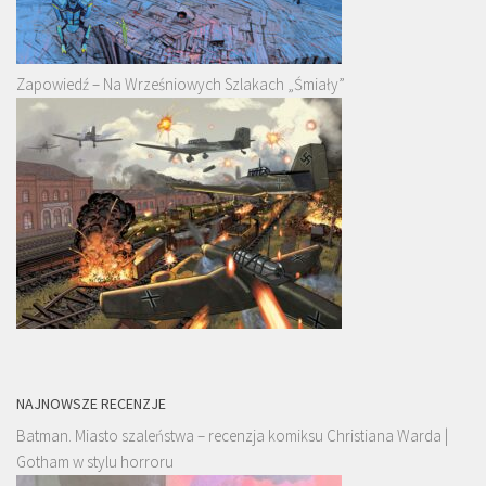
Zapowiedź – Na Wrześniowych Szlakach „Śmiały”
NAJNOWSZE RECENZJE
Batman. Miasto szaleństwa – recenzja komiksu Christiana Warda |
Gotham w stylu horroru