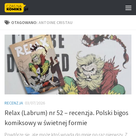
Skip to content
OTAGOWANO:
ANTOINE CRISTAU
RECENZJA
03/07/2026
Relax (Labrum) nr 52 – recenzja. Polski bigos
komiksowy w świetnej formie
Powtórzę się, ale może ktoś wpada do mnie po raz pierwszy. Z