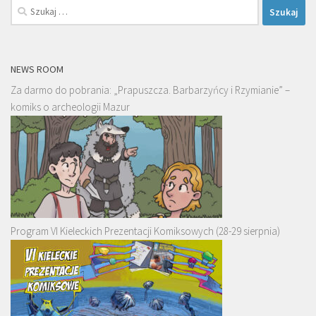
Szukaj:
NEWS ROOM
Za darmo do pobrania: „Prapuszcza. Barbarzyńcy i Rzymianie” –
komiks o archeologii Mazur
Program VI Kieleckich Prezentacji Komiksowych (28-29 sierpnia)