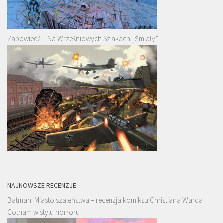
Zapowiedź – Na Wrześniowych Szlakach „Śmiały”
NAJNOWSZE RECENZJE
Batman. Miasto szaleństwa – recenzja komiksu Christiana Warda |
Gotham w stylu horroru