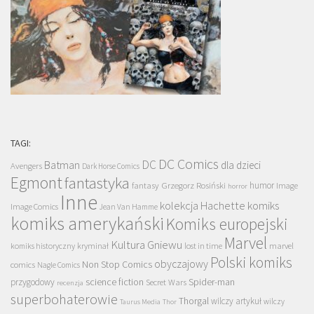
TAGI:
DC Comics
DC
Batman
dla dzieci
Avengers
Dark Horse Comics
Egmont
fantastyka
Grzegorz Rosiński
humor
fantasy
Image
horror
Inne
kolekcja Hachette
komiks
Image Comics
Jean Van Hamme
komiks amerykański
Komiks europejski
Marvel
Kultura Gniewu
komiks historyczny
kryminał
lost in time
marvel
Polski komiks
obyczajowy
Non Stop Comics
comics
Nagle Comics
science fiction
Spider-man
przygodowy
Secret Wars
recenzja
superbohaterowie
Thorgal
wilczy artykuł
wilczy
Taurus Media
Thor