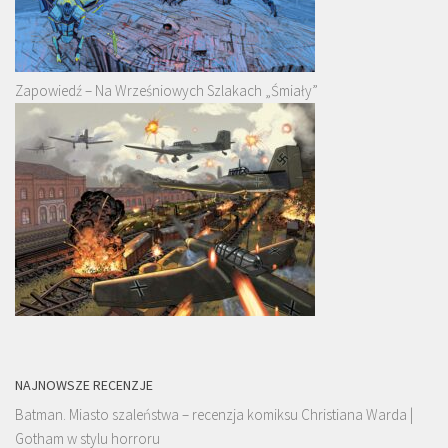
Zapowiedź – Na Wrześniowych Szlakach „Śmiały”
NAJNOWSZE RECENZJE
Batman. Miasto szaleństwa – recenzja komiksu Christiana Warda |
Gotham w stylu horroru