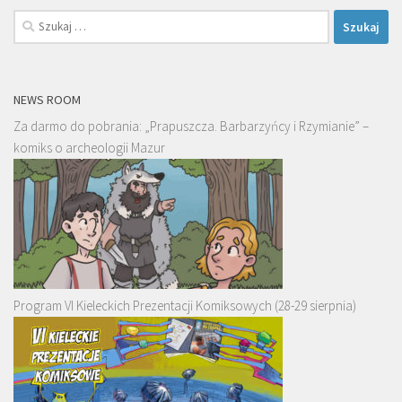
Szukaj:
NEWS ROOM
Za darmo do pobrania: „Prapuszcza. Barbarzyńcy i Rzymianie” –
komiks o archeologii Mazur
Program VI Kieleckich Prezentacji Komiksowych (28-29 sierpnia)