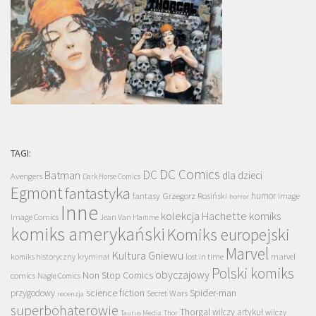
TAGI:
DC Comics
DC
Batman
dla dzieci
Avengers
Dark Horse Comics
Egmont
fantastyka
Grzegorz Rosiński
humor
fantasy
Image
horror
Inne
kolekcja Hachette
komiks
Image Comics
Jean Van Hamme
komiks amerykański
Komiks europejski
Marvel
Kultura Gniewu
komiks historyczny
kryminał
lost in time
marvel
Polski komiks
obyczajowy
Non Stop Comics
comics
Nagle Comics
science fiction
Spider-man
przygodowy
Secret Wars
recenzja
superbohaterowie
Thorgal
wilczy artykuł
wilczy
Taurus Media
Thor