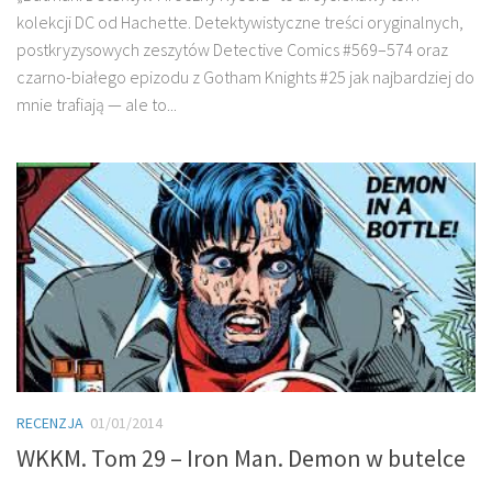
kolekcji DC od Hachette. Detektywistyczne treści oryginalnych,
postkryzysowych zeszytów Detective Comics #569–574 oraz
czarno-białego epizodu z Gotham Knights #25 jak najbardziej do
mnie trafiają — ale to...
RECENZJA
01/01/2014
WKKM. Tom 29 – Iron Man. Demon w butelce