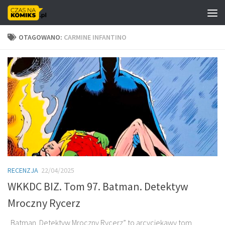
Skip to content
OTAGOWANO:
CARMINE INFANTINO
RECENZJA
22/04/2025
WKKDC BIZ. Tom 97. Batman. Detektyw
Mroczny Rycerz
„Batman. Detektyw Mroczny Rycerz” to arcyciekawy tom