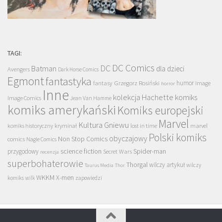
TAGI:
DC Comics
DC
Batman
dla dzieci
Avengers
Dark Horse Comics
Egmont
fantastyka
Grzegorz Rosiński
humor
fantasy
Image
horror
Inne
kolekcja Hachette
komiks
Image Comics
Jean Van Hamme
komiks amerykański
Komiks europejski
Marvel
Kultura Gniewu
komiks historyczny
kryminał
lost in time
marvel
Polski komiks
obyczajowy
Non Stop Comics
comics
Nagle Comics
science fiction
Spider-man
przygodowy
Secret Wars
recenzja
superbohaterowie
Thorgal
wilczy artykuł
wilczy
Taurus Media
Thor
WKKM
X-men
komiks
wilk
zapowiedzi