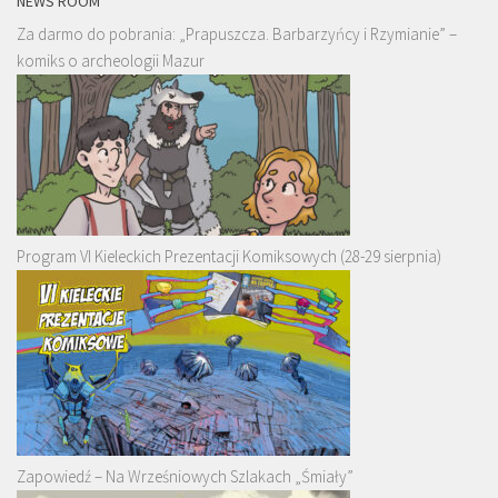
NEWS ROOM
Za darmo do pobrania: „Prapuszcza. Barbarzyńcy i Rzymianie” –
komiks o archeologii Mazur
Program VI Kieleckich Prezentacji Komiksowych (28-29 sierpnia)
Zapowiedź – Na Wrześniowych Szlakach „Śmiały”