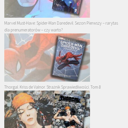
Marvel Must-Have: Spider-Man Daredevil. Sezon Pierwszy – rarytas
dla prenumeratorów – czy warto?
Thorgal. Kriss de Valnor. Strażnik Sprawiedliwości. Tom 8