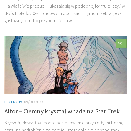
– a właściwie prequel – ukazała się w podobnej formule, czyli w
dwóch około 50-stronicowych odcinkach. Egmont zebrał je w
gustowny tom. Po przypomnieniu w...
1
RECENZJA
09/01/2025
Altor – Ciemny kryształ wpada na Star Trek
Styczeń, Nowy Rok i dobre postanowienia przyniosły mi trochę
czasu na nadrobienie zaległości, szczególnie tych spod znaku