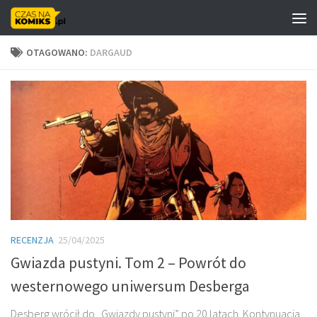
Skip to content
OTAGOWANO:
DARGAUD
RECENZJA
25/04/2025
Gwiazda pustyni. Tom 2 – Powrót do
westernowego uniwersum Desberga
Desberg wrócił do „Gwiazdy pustyni” po 20 latach. Kontynuacja