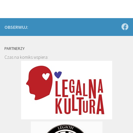
OBSERWUJ:
PARTNERZY
Czas na komiks wspiera: