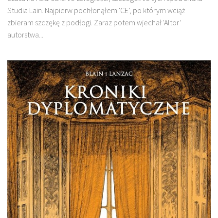
Studia Lain. Najpierw pochłonąłem 'CE’, po którym wciąż
zbieram szczękę z podłogi. Zaraz potem wjechał 'Altor’
autorstwa...