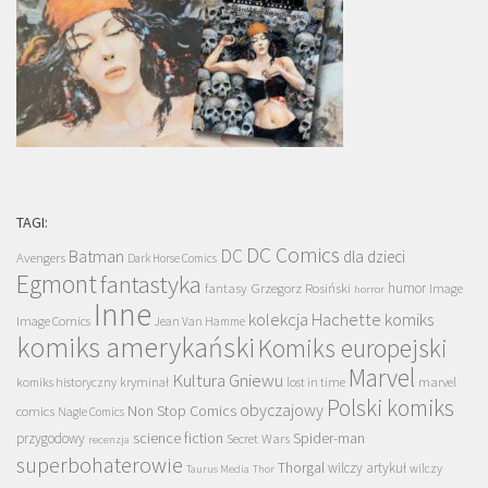
TAGI:
DC Comics
DC
Batman
dla dzieci
Avengers
Dark Horse Comics
Egmont
fantastyka
Grzegorz Rosiński
humor
fantasy
Image
horror
Inne
kolekcja Hachette
komiks
Image Comics
Jean Van Hamme
komiks amerykański
Komiks europejski
Marvel
Kultura Gniewu
komiks historyczny
kryminał
lost in time
marvel
Polski komiks
obyczajowy
Non Stop Comics
comics
Nagle Comics
science fiction
Spider-man
przygodowy
Secret Wars
recenzja
superbohaterowie
Thorgal
wilczy artykuł
wilczy
Taurus Media
Thor