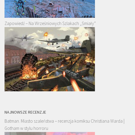
Zapowiedź – Na Wrześniowych Szlakach „Śmiały”
NAJNOWSZE RECENZJE
Batman. Miasto szaleństwa – recenzja komiksu Christiana Warda |
Gotham w stylu horroru