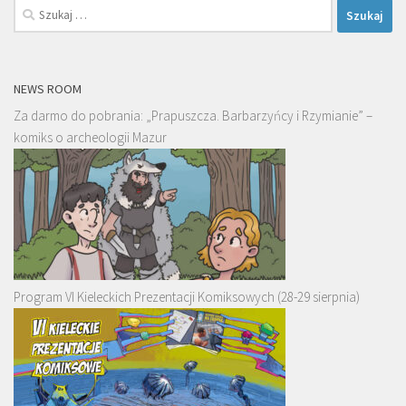
Szukaj:
NEWS ROOM
Za darmo do pobrania: „Prapuszcza. Barbarzyńcy i Rzymianie” –
komiks o archeologii Mazur
Program VI Kieleckich Prezentacji Komiksowych (28-29 sierpnia)