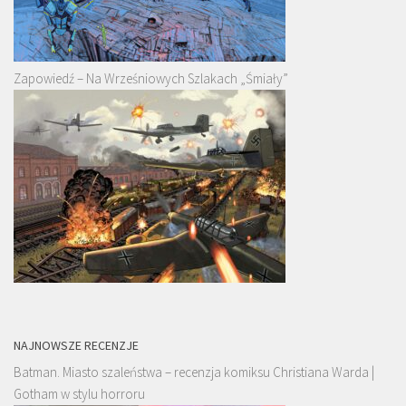
Zapowiedź – Na Wrześniowych Szlakach „Śmiały”
NAJNOWSZE RECENZJE
Batman. Miasto szaleństwa – recenzja komiksu Christiana Warda |
Gotham w stylu horroru