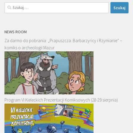
Szukaj:
NEWS ROOM
Za darmo do pobrania: „Prapuszcza. Barbarzyńcy i Rzymianie” –
komiks o archeologii Mazur
Program VI Kieleckich Prezentacji Komiksowych (28-29 sierpnia)