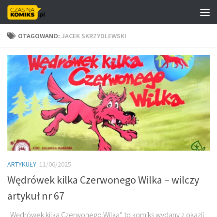
Skip to content
OTAGOWANO:
JACEK SKRZYDLEWSKI
ARTYKUŁY
11/06/2025
Wędrówek kilka Czerwonego Wilka – wilczy
artykuł nr 67
„Wędrówek kilka Czerwonego Wilka” to komiks wydany z okazji