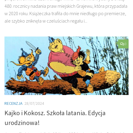
480. rocznicy nadania praw miejskich Grajewu, która przypadała
w 2020 roku. Książeczka trafiła do mnie niedługo po premierze,
ale szybko zniknęła w czeluściach regału i...
0
RECENZJA
28/07/2024
Kajko i Kokosz. Szkoła latania. Edycja
urodzinowa!