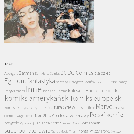
TAGI:
DC Comics
DC
Batman
dla dzieci
Avengers
Dark Horse Comics
Egmont
fantastyka
Grzegorz Rosiński
humor
fantasy
Image
horror
Inne
kolekcja Hachette
komiks
Image Comics
Jean Van Hamme
komiks amerykański
Komiks europejski
Marvel
Kultura Gniewu
komiks historyczny
kryminał
lost in time
marvel
Polski komiks
obyczajowy
Non Stop Comics
comics
Nagle Comics
science fiction
Spider-man
przygodowy
Secret Wars
recenzja
superbohaterowie
Thorgal
wilczy artykuł
wilczy
Taurus Media
Thor