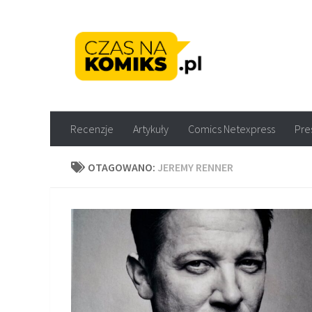
Skip to content
Recenzje komiksów M
Recenzje
Artykuły
Comics Netexpress
Pre
OTAGOWANO:
JEREMY RENNER