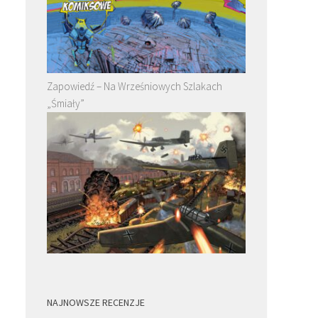
Zapowiedź – Na Wrześniowych Szlakach
„Śmiały”
NAJNOWSZE RECENZJE