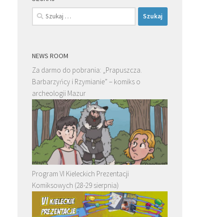
Szukaj:
NEWS ROOM
Za darmo do pobrania: „Prapuszcza.
Barbarzyńcy i Rzymianie” – komiks o
archeologii Mazur
Program VI Kieleckich Prezentacji
Komiksowych (28-29 sierpnia)