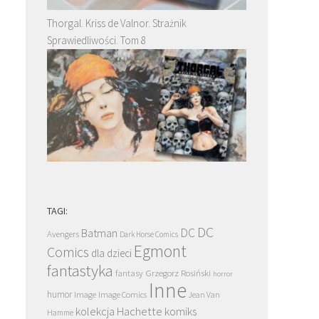
Thorgal. Kriss de Valnor. Strażnik
Sprawiedliwości. Tom 8
TAGI:
DC
DC
Batman
Avengers
Dark Horse Comics
Egmont
Comics
dla dzieci
fantastyka
Grzegorz Rosiński
fantasy
horror
Inne
humor
Image
Image Comics
Jean Van
kolekcja Hachette
komiks
Hamme