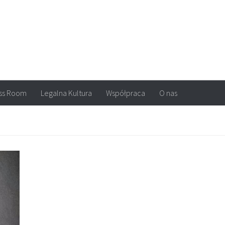
arvel, DC Comics, Image, newsy, konkursy. Wszystko o komiksach
ss Room
Legalna Kultura
Współpraca
O nas