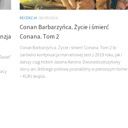
RECENZJA
08/09/2024
Conan Barbarzyńca. Życie i śmierć
enzja
Conana. Tom 2
Conan Barbarzyńca. Życie i śmierć Conana. Tom 2 to
zarówno kontynuacja marvelowej serii z 2019 roku, jak i
Świat”
dalszy ciąg historii Jasona Aarona. Dwunastozeszytowy
story-arc (którego połowę poznaliśmy w pierwszym tomie
lacy
– KLIK) skupia...