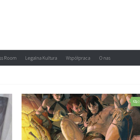
arvel, DC Comics, Image, newsy, konkursy. Wszystko o komiksach
ss Room
Legalna Kultura
Współpraca
O nas
0