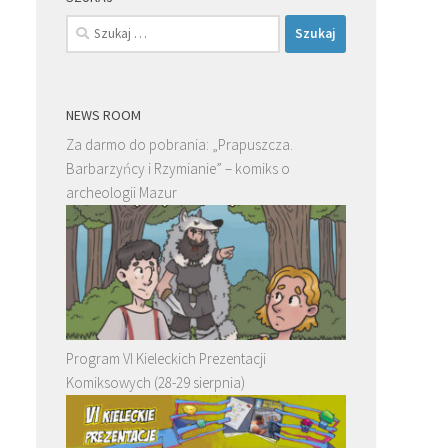
Szukaj:
NEWS ROOM
Za darmo do pobrania: „Prapuszcza.
Barbarzyńcy i Rzymianie” – komiks o
archeologii Mazur
Program VI Kieleckich Prezentacji
Komiksowych (28-29 sierpnia)