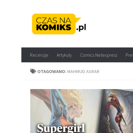
Skip to content
Recenzje komiksów M
Recenzje
Artykuły
Comics Netexpress
Pre
OTAGOWANO:
MAHMUD ASRAR