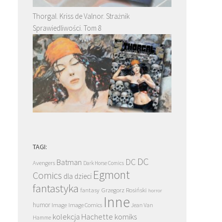
Thorgal. Kriss de Valnor. Strażnik
Sprawiedliwości. Tom 8
TAGI:
DC
DC
Batman
Avengers
Dark Horse Comics
Egmont
Comics
dla dzieci
fantastyka
Grzegorz Rosiński
fantasy
horror
Inne
humor
Image
Image Comics
Jean Van
kolekcja Hachette
komiks
Hamme