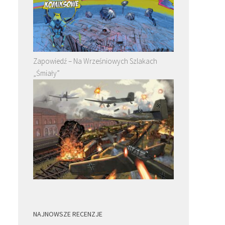
Zapowiedź – Na Wrześniowych Szlakach
„Śmiały”
NAJNOWSZE RECENZJE