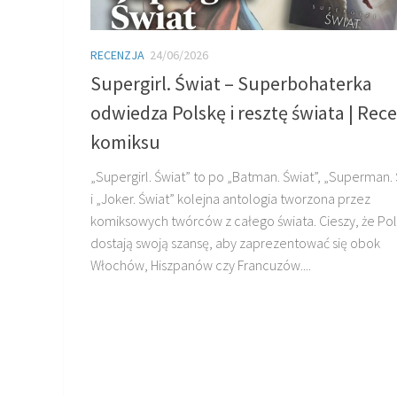
RECENZJA
24/06/2026
Supergirl. Świat – Superbohaterka
odwiedza Polskę i resztę świata | Rec
komiksu
„Supergirl. Świat” to po „Batman. Świat”, „Superman. 
i „Joker. Świat” kolejna antologia tworzona przez
komiksowych twórców z całego świata. Cieszy, że Po
dostają swoją szansę, aby zaprezentować się obok
Włochów, Hiszpanów czy Francuzów....