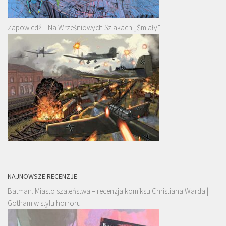
Zapowiedź – Na Wrześniowych Szlakach „Śmiały”
NAJNOWSZE RECENZJE
Batman. Miasto szaleństwa – recenzja komiksu Christiana Warda |
Gotham w stylu horroru