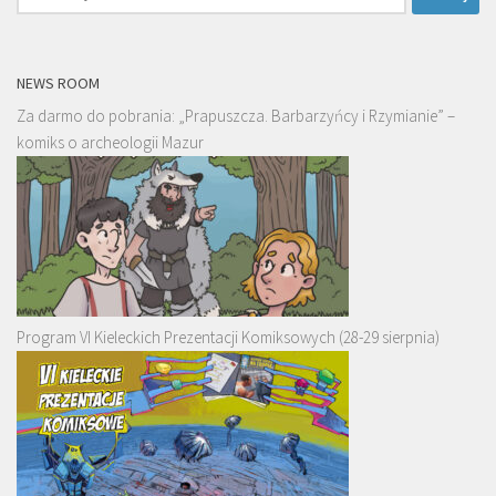
NEWS ROOM
Za darmo do pobrania: „Prapuszcza. Barbarzyńcy i Rzymianie” –
komiks o archeologii Mazur
Program VI Kieleckich Prezentacji Komiksowych (28-29 sierpnia)