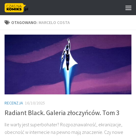
Skip to content
OTAGOWANO:
MARCELO COSTA
RECENZJA
16/10/2025
Radiant Black. Galeria złoczyńców. Tom 3
Ile warty jest superbohater? Rozpoznawalność, ekranizacje,
obecność w internecie na pewno mają znaczenie. Czy nowe