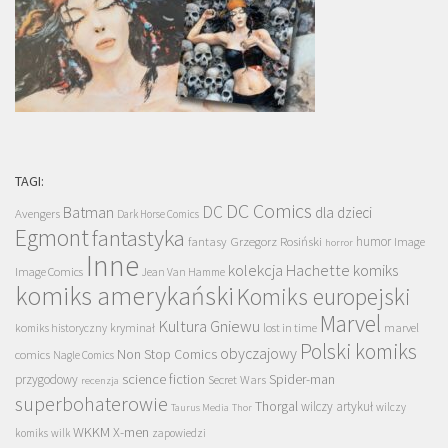
TAGI:
DC Comics
DC
Batman
dla dzieci
Avengers
Dark Horse Comics
Egmont
fantastyka
Grzegorz Rosiński
humor
fantasy
Image
horror
Inne
kolekcja Hachette
komiks
Image Comics
Jean Van Hamme
komiks amerykański
Komiks europejski
Marvel
Kultura Gniewu
komiks historyczny
kryminał
lost in time
marvel
Polski komiks
obyczajowy
Non Stop Comics
comics
Nagle Comics
science fiction
Spider-man
przygodowy
Secret Wars
recenzja
superbohaterowie
Thorgal
wilczy artykuł
wilczy
Taurus Media
Thor
WKKM
X-men
komiks
wilk
zapowiedzi