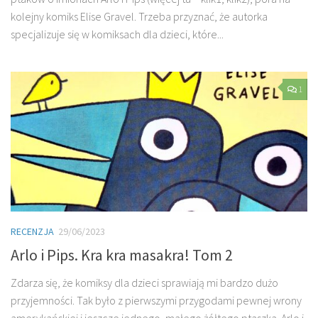
kolejny komiks Elise Gravel. Trzeba przyznać, że autorka
specjalizuje się w komiksach dla dzieci, które...
1
RECENZJA
29/06/2023
Arlo i Pips. Kra kra masakra! Tom 2
Zdarza się, że komiksy dla dzieci sprawiają mi bardzo dużo
przyjemności. Tak było z pierwszymi przygodami pewnej wrony
amerykańskiej i jeszcze jednego, małego żółtego ptaszka. Arlo i