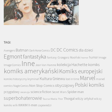
TAGI:
DC Comics
DC
Batman
dla dzieci
Avengers
Dark Horse Comics
Egmont
fantastyka
Grzegorz Rosiński
humor
fantasy
Image
horror
Inne
kolekcja Hachette
komiks
Image Comics
Jean Van Hamme
komiks amerykański
Komiks europejski
Marvel
Kultura Gniewu
komiks historyczny
kryminał
lost in time
marvel
Polski komiks
obyczajowy
Non Stop Comics
comics
Nagle Comics
science fiction
Spider-man
przygodowy
Secret Wars
recenzja
superbohaterowie
Thorgal
wilczy artykuł
wilczy
Taurus Media
Thor
WKKM
X-men
komiks
wilk
zapowiedzi