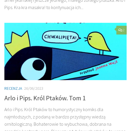
Pips. Kra kra masakra! to kontynuacja ich...
2
RECENZJA
26/06/2023
Arlo i Pips. Król Ptaków. Tom 1
Arlo i Pips. Król Ptaków to humorystyczny komiks dla
najmłodszych, z podaną w bardzo przystępny wiedzą
ornitologiczną. Bohaterowie to wybuchowa, dobrana na