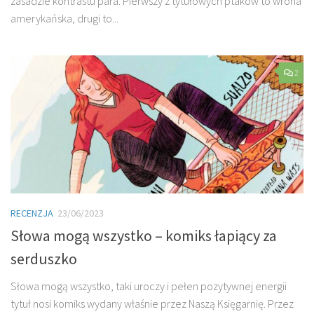
zasadzie kontrastu para. Pierwszy z tytułowych ptaków to wrona
amerykańska, drugi to...
2
RECENZJA
23/06/2023
Słowa mogą wszystko – komiks łapiący za
serduszko
Słowa mogą wszystko, taki uroczy i pełen pozytywnej energii
tytuł nosi komiks wydany właśnie przez Naszą Księgarnię. Przez