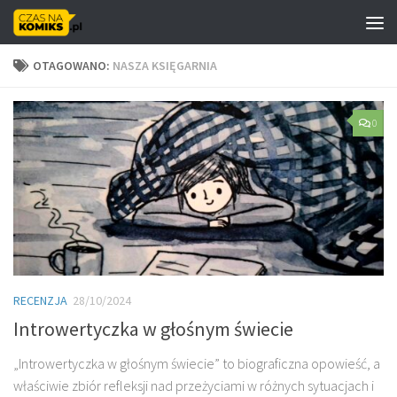
Skip to content
OTAGOWANO:
NASZA KSIĘGARNIA
0
RECENZJA
28/10/2024
Introwertyczka w głośnym świecie
„Introwertyczka w głośnym świecie” to biograficzna opowieść, a
właściwie zbiór refleksji nad przeżyciami w różnych sytuacjach i