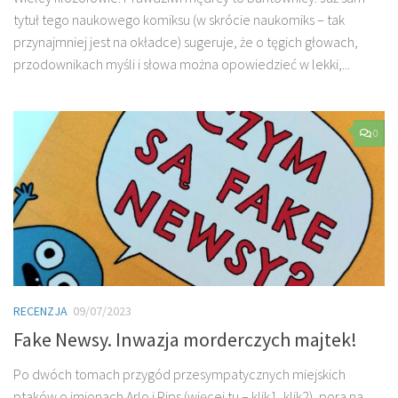
tytuł tego naukowego komiksu (w skrócie naukomiks – tak
przynajmniej jest na okładce) sugeruje, że o tęgich głowach,
przodownikach myśli i słowa można opowiedzieć w lekki,...
0
RECENZJA
09/07/2023
Fake Newsy. Inwazja morderczych majtek!
Po dwóch tomach przygód przesympatycznych miejskich
ptaków o imionach Arlo i Pips (więcej tu – klik1, klik2), pora na