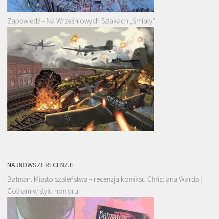
Zapowiedź – Na Wrześniowych Szlakach „Śmiały”
NAJNOWSZE RECENZJE
Batman. Miasto szaleństwa – recenzja komiksu Christiana Warda |
Gotham w stylu horroru