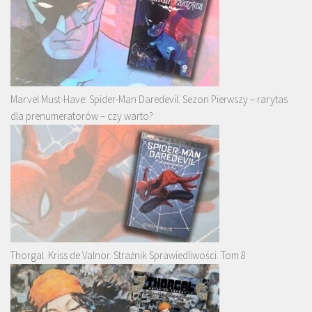
Marvel Must-Have: Spider-Man Daredevil. Sezon Pierwszy – rarytas
dla prenumeratorów – czy warto?
Thorgal. Kriss de Valnor. Strażnik Sprawiedliwości. Tom 8