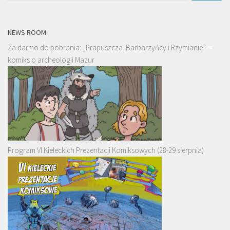
NEWS ROOM
Za darmo do pobrania: „Prapuszcza. Barbarzyńcy i Rzymianie” –
komiks o archeologii Mazur
Program VI Kieleckich Prezentacji Komiksowych (28-29 sierpnia)