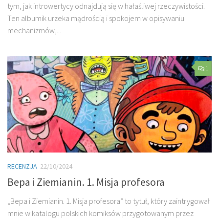
tym, jak introwertycy odnajdują się w hałaśliwej rzeczywistości.
Ten albumik urzeka mądrością i spokojem w opisywaniu
mechanizmów,...
1
RECENZJA
22/10/2024
Bepa i Ziemianin. 1. Misja profesora
„Bepa i Ziemianin. 1. Misja profesora” to tytuł, który zaintrygował
mnie w katalogu polskich komiksów przygotowanym przez