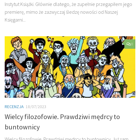
Instytut Książki. Głównie dlatego, że zupełnie przegapiłem jego
premierę, mimo że zazwyczaj śledzę nowości od Naszej
Księgarni...
0
RECENZJA
18/07/2023
Wielcy filozofowie. Prawdziwi mędrcy to
buntownicy
Wielcy filozofowie. Prawdziwi mędrcy to buntownicy. Już sam