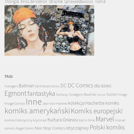
Thorgal. Kriss de Valnor. Strażnik Sprawiedliwości. Tom 8
TAGI:
DC Comics
DC
Batman
dla dzieci
Avengers
Dark Horse Comics
Egmont
fantastyka
Grzegorz Rosiński
humor
fantasy
Image
horror
Inne
kolekcja Hachette
komiks
Image Comics
Jean Van Hamme
komiks amerykański
Komiks europejski
Marvel
Kultura Gniewu
komiks historyczny
kryminał
lost in time
marvel
Polski komiks
obyczajowy
Non Stop Comics
comics
Nagle Comics