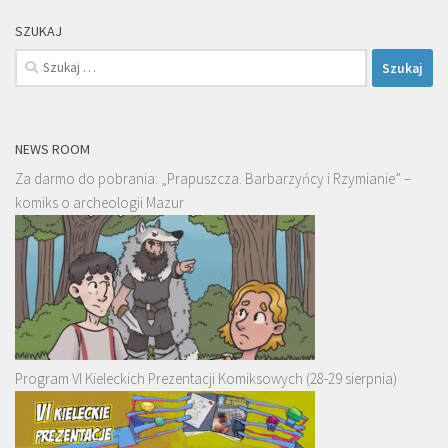
SZUKAJ
Szukaj:
NEWS ROOM
Za darmo do pobrania: „Prapuszcza. Barbarzyńcy i Rzymianie” –
komiks o archeologii Mazur
Program VI Kieleckich Prezentacji Komiksowych (28-29 sierpnia)