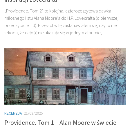
„Providence. Tom 2” to kolejna, czterozeszytowa dawka
miłosnego listu Alana Moore’a do H.P. Lovecrafta (o pierwszej
przeczytacie TU). Przez chwilę zastanawiałem się, czy to nie
szkoda, że całość nie ukazała się w jednym albumie,...
RECENZJA
21/03/2025
Providence. Tom 1 – Alan Moore w świecie