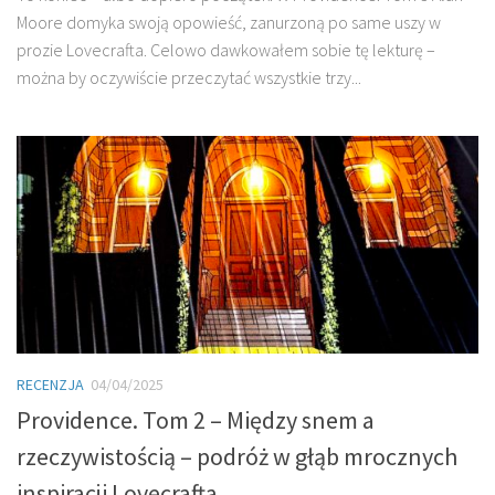
Moore domyka swoją opowieść, zanurzoną po same uszy w
prozie Lovecrafta. Celowo dawkowałem sobie tę lekturę –
można by oczywiście przeczytać wszystkie trzy...
RECENZJA
04/04/2025
Providence. Tom 2 – Między snem a
rzeczywistością – podróż w głąb mrocznych
inspiracji Lovecrafta