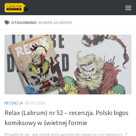
Skip to content
OTAGOWANO:
ROMAN GAJEWSKI
RECENZJA
03/07/2026
Relax (Labrum) nr 52 – recenzja. Polski bigos
komiksowy w świetnej formie
Powtórzę się, ale może ktoś wpada do mnie po raz pierwszy. Z