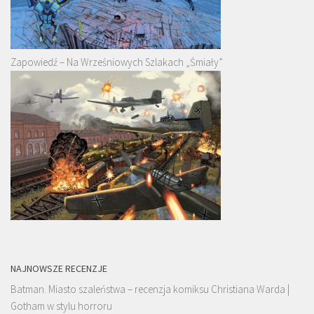
Zapowiedź – Na Wrześniowych Szlakach „Śmiały”
NAJNOWSZE RECENZJE
Batman. Miasto szaleństwa – recenzja komiksu Christiana Warda |
Gotham w stylu horroru