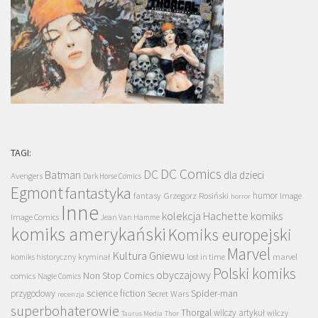
TAGI:
DC Comics
DC
Batman
dla dzieci
Avengers
Dark Horse Comics
Egmont
fantastyka
Grzegorz Rosiński
humor
fantasy
Image
horror
Inne
kolekcja Hachette
komiks
Image Comics
Jean Van Hamme
komiks amerykański
Komiks europejski
Marvel
Kultura Gniewu
komiks historyczny
kryminał
lost in time
marvel
Polski komiks
obyczajowy
Non Stop Comics
comics
Nagle Comics
science fiction
Spider-man
przygodowy
Secret Wars
recenzja
superbohaterowie
Thorgal
wilczy artykuł
wilczy
Taurus Media
Thor