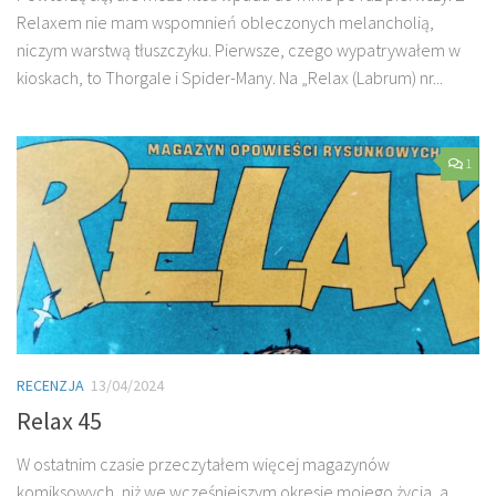
Relaxem nie mam wspomnień obleczonych melancholią,
niczym warstwą tłuszczyku. Pierwsze, czego wypatrywałem w
kioskach, to Thorgale i Spider-Many. Na „Relax (Labrum) nr...
1
RECENZJA
13/04/2024
Relax 45
W ostatnim czasie przeczytałem więcej magazynów
komiksowych, niż we wcześniejszym okresie mojego życia, a