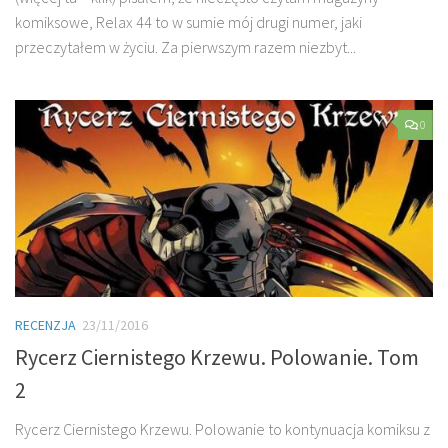
komiksowe, Relax 44 to w sumie mój drugi numer, jaki
przeczytałem w życiu. Za pierwszym razem niezbyt...
0
RECENZJA
23/11/2016
Rycerz Ciernistego Krzewu. Polowanie. Tom
2
Rycerz Ciernistego Krzewu. Polowanie to kontynuacja komiksu z