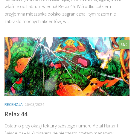
właśnie od Labrum wjechał Relax 45. W środku całkiem
przyjemna mieszanka polsko-zagraniczna i tym razem nie
zabrakło mocnych akcentów, w...
0
RECENZJA
26/03/2024
Relax 44
Ostatnio przy okazji lektury szóstego numeru Metal Hurlant
(więcej tu – klik) pisałem, że nieczęsto czytam magazyny