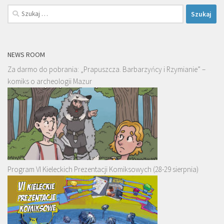
Szukaj:
NEWS ROOM
Za darmo do pobrania: „Prapuszcza. Barbarzyńcy i Rzymianie” –
komiks o archeologii Mazur
Program VI Kieleckich Prezentacji Komiksowych (28-29 sierpnia)