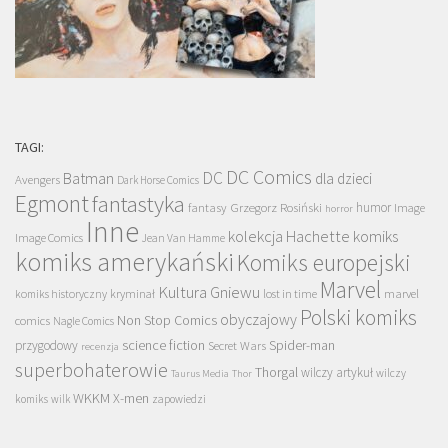
TAGI:
DC Comics
DC
Batman
dla dzieci
Avengers
Dark Horse Comics
Egmont
fantastyka
Grzegorz Rosiński
humor
fantasy
Image
horror
Inne
kolekcja Hachette
komiks
Image Comics
Jean Van Hamme
komiks amerykański
Komiks europejski
Marvel
Kultura Gniewu
komiks historyczny
kryminał
lost in time
marvel
Polski komiks
obyczajowy
Non Stop Comics
comics
Nagle Comics
science fiction
Spider-man
przygodowy
Secret Wars
recenzja
superbohaterowie
Thorgal
wilczy artykuł
wilczy
Taurus Media
Thor
WKKM
X-men
komiks
wilk
zapowiedzi