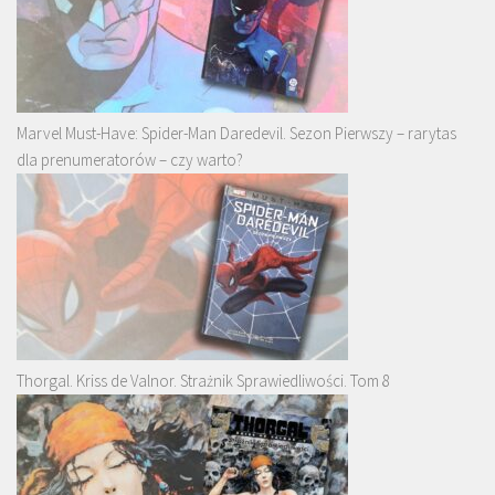
Marvel Must-Have: Spider-Man Daredevil. Sezon Pierwszy – rarytas
dla prenumeratorów – czy warto?
Thorgal. Kriss de Valnor. Strażnik Sprawiedliwości. Tom 8