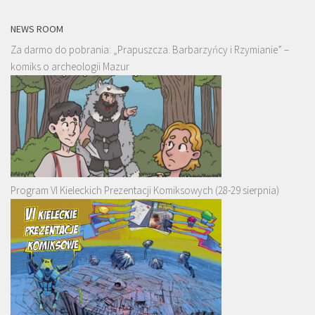
NEWS ROOM
Za darmo do pobrania: „Prapuszcza. Barbarzyńcy i Rzymianie” –
komiks o archeologii Mazur
Program VI Kieleckich Prezentacji Komiksowych (28-29 sierpnia)