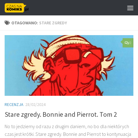
Skip to content
OTAGOWANO:
STARE ZGREDY
0
RECENZJA
28/02/2024
Stare zgredy. Bonnie and Pierrot. Tom 2
No to jedziemy od razu z drugim daniem, no bo dla niektórych
czas jest krótki. Stare zgredy. Bonnie and Pierrot to kontynuacja