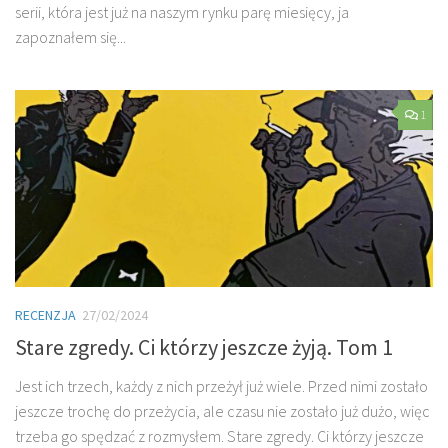
serii, która jest już na naszym rynku parę miesięcy, ja
zapoznałem się...
1
RECENZJA
27/02/2024
Stare zgredy. Ci którzy jeszcze żyją. Tom 1
Jest ich trzech, każdy z nich przeżył już wiele. Przed nimi zostało
jeszcze trochę do przeżycia, ale czasu nie zostało już dużo, więc
trzeba go spędzać z rozmysłem. Stare zgredy. Ci którzy jeszcze