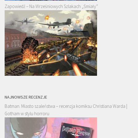
Zapowiedź – Na Wrześniowych Szlakach „Śmiały”
NAJNOWSZE RECENZJE
Batman. Miasto szaleństwa – recenzja komiksu Christiana Warda |
Gotham w stylu horroru