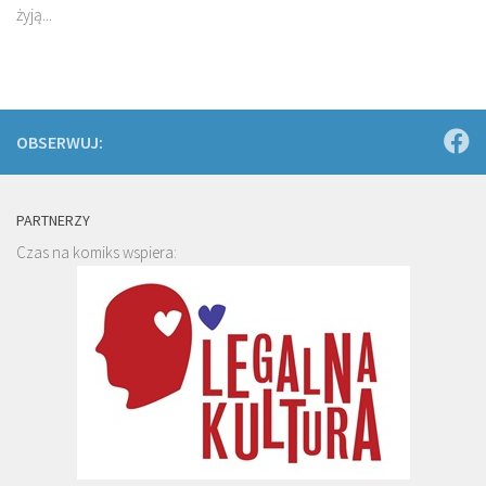
żyją...
OBSERWUJ:
PARTNERZY
Czas na komiks wspiera: