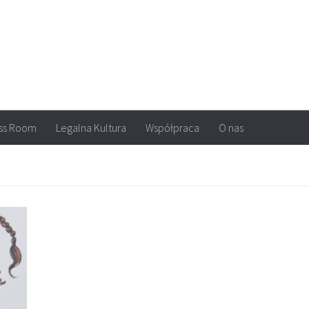
arvel, DC Comics, Image, newsy, konkursy. Wszystko o komiksach
ss Room
Legalna Kultura
Współpraca
O nas