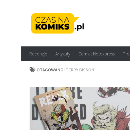
Skip to content
Recenzje komiksów M
Recenzje
Artykuły
Comics Netexpress
Pre
OTAGOWANO:
TERRY BISSON