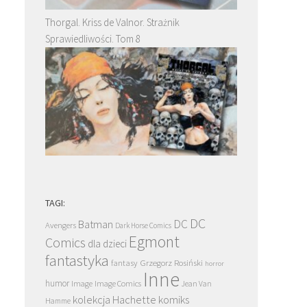
Thorgal. Kriss de Valnor. Strażnik
Sprawiedliwości. Tom 8
TAGI:
DC
DC
Batman
Avengers
Dark Horse Comics
Egmont
Comics
dla dzieci
fantastyka
Grzegorz Rosiński
fantasy
horror
Inne
humor
Image
Image Comics
Jean Van
kolekcja Hachette
komiks
Hamme