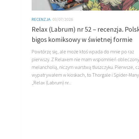
RECENZJA
03/07/2026
Relax (Labrum) nr 52 – recenzja. Polsk
bigos komiksowy w świetnej formie
Powtórzę się, ale może ktoś wpada do mnie po raz
pierwszy. Z Relaxem nie mam wspomnień obleczon
melancholią, niczym warstwą tłuszczyku. Pierwsze, 
wypatrywałem w kioskach, to Thorgale i Spider-Many
„Relax (Labrum) nr...