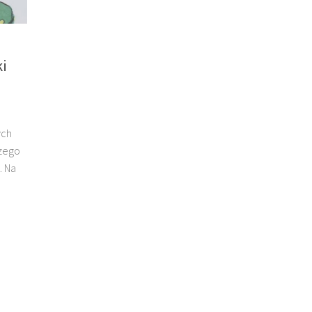
i
ych
czego
. Na