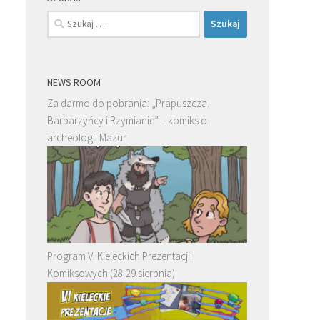
Szukaj:
NEWS ROOM
Za darmo do pobrania: „Prapuszcza.
Barbarzyńcy i Rzymianie” – komiks o
archeologii Mazur
Program VI Kieleckich Prezentacji
Komiksowych (28-29 sierpnia)