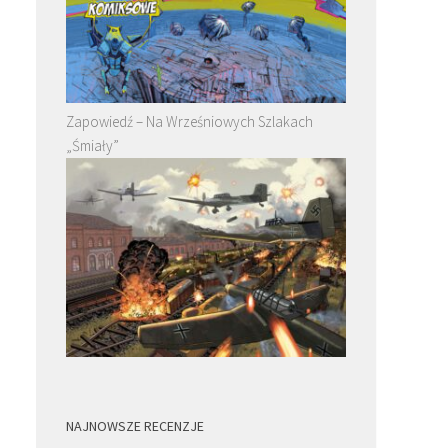
Zapowiedź – Na Wrześniowych Szlakach
„Śmiały”
NAJNOWSZE RECENZJE