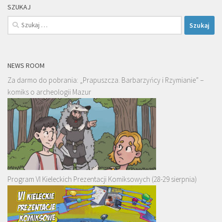
SZUKAJ
Szukaj:
NEWS ROOM
Za darmo do pobrania: „Prapuszcza. Barbarzyńcy i Rzymianie” –
komiks o archeologii Mazur
Program VI Kieleckich Prezentacji Komiksowych (28-29 sierpnia)