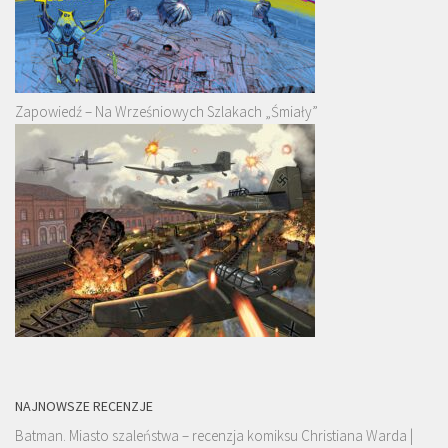
Zapowiedź – Na Wrześniowych Szlakach „Śmiały”
NAJNOWSZE RECENZJE
Batman. Miasto szaleństwa – recenzja komiksu Christiana Warda |