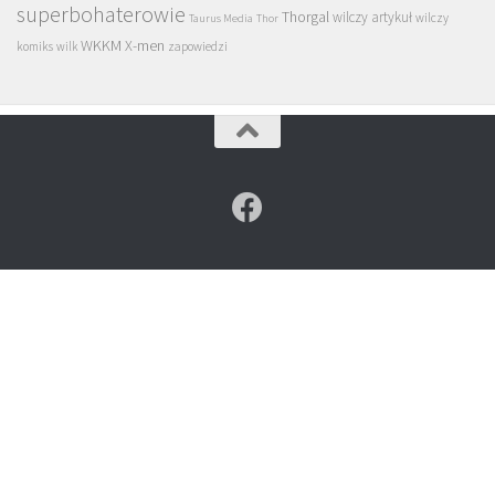
superbohaterowie
Thorgal
wilczy artykuł
wilczy
Taurus Media
Thor
WKKM
X-men
komiks
wilk
zapowiedzi