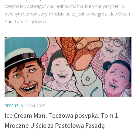
czegoś tak dobrego? Ano jednak można. Niemniej przy serii o
pewnym demonicznym lodziarzu to jednak nie grozi. „Ice Cream
Man. Tom 2” ląduje w...
RECENZJA
12/04/2025
Ice Cream Man. Tęczowa posypka. Tom 1 –
Mroczne Ujście za Pastelową Fasadą