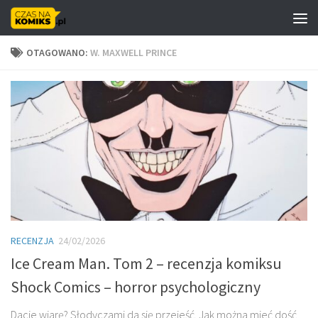
Skip to content
OTAGOWANO:
W. MAXWELL PRINCE
RECENZJA
24/02/2026
Ice Cream Man. Tom 2 – recenzja komiksu
Shock Comics – horror psychologiczny
Dacie wiarę? Słodyczami da się przejeść. Jak można mieć dość