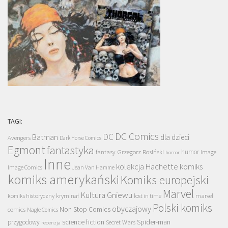
TAGI:
DC Comics
DC
Batman
dla dzieci
Avengers
Dark Horse Comics
Egmont
fantastyka
Grzegorz Rosiński
humor
fantasy
Image
horror
Inne
kolekcja Hachette
komiks
Image Comics
Jean Van Hamme
komiks amerykański
Komiks europejski
Marvel
Kultura Gniewu
komiks historyczny
kryminał
lost in time
marvel
Polski komiks
obyczajowy
Non Stop Comics
comics
Nagle Comics
science fiction
Spider-man
przygodowy
Secret Wars
recenzja