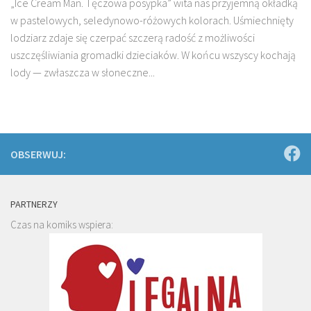
„Ice Cream Man. Tęczowa posypka” wita nas przyjemną okładką
w pastelowych, seledynowo-różowych kolorach. Uśmiechnięty
lodziarz zdaje się czerpać szczerą radość z możliwości
uszczęśliwiania gromadki dzieciaków. W końcu wszyscy kochają
lody — zwłaszcza w słoneczne...
OBSERWUJ:
PARTNERZY
Czas na komiks wspiera: