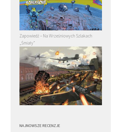
Zapowiedź – Na Wrześniowych Szlakach
„Śmiały”
NAJNOWSZE RECENZJE