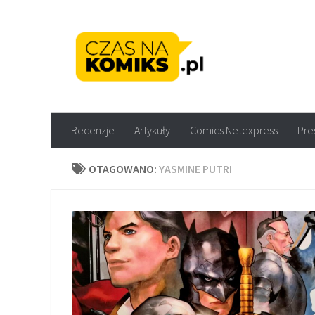
Skip to content
Recenzje komiksów M
Recenzje
Artykuły
Comics Netexpress
Pre
OTAGOWANO:
YASMINE PUTRI