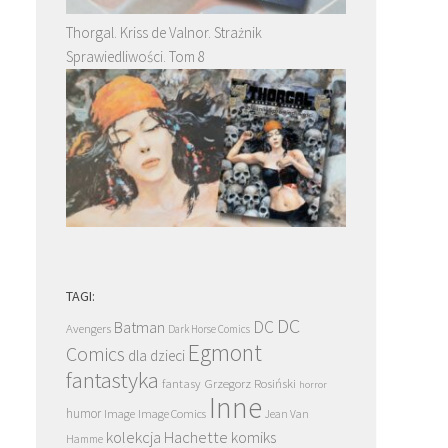
Thorgal. Kriss de Valnor. Strażnik
Sprawiedliwości. Tom 8
TAGI:
DC
DC
Batman
Avengers
Dark Horse Comics
Egmont
Comics
dla dzieci
fantastyka
Grzegorz Rosiński
fantasy
horror
Inne
humor
Image
Image Comics
Jean Van
kolekcja Hachette
komiks
Hamme