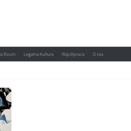
arvel, DC Comics, Image, newsy, konkursy. Wszystko o komiksach
ss Room
Legalna Kultura
Współpraca
O nas