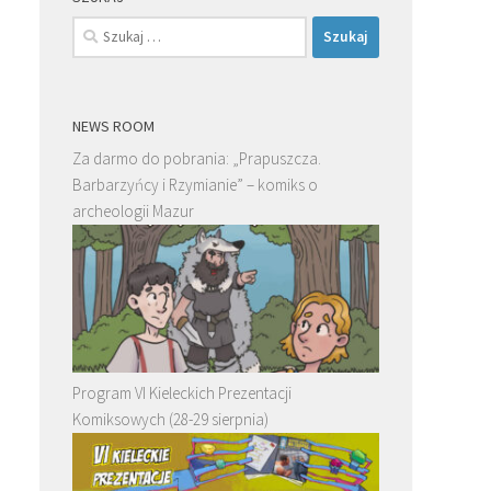
Szukaj:
NEWS ROOM
Za darmo do pobrania: „Prapuszcza.
Barbarzyńcy i Rzymianie” – komiks o
archeologii Mazur
Program VI Kieleckich Prezentacji
Komiksowych (28-29 sierpnia)