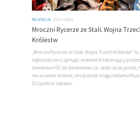
RECENZJA
20/11/2025
Mroczni Rycerze ze Stali. Wojna Trzec
Królestw
„Mroczni Rycerze ze Stali. Wojna Trzech Królestw” to
najkrócej rzecz ujmując elseworld zabierający postac
Uniwersum DC do średniowiecza. Jedni aż się prosili,
nie za wiele zmienili, inni przeszli srogą metamorfozę
Oczywiście zabawa...