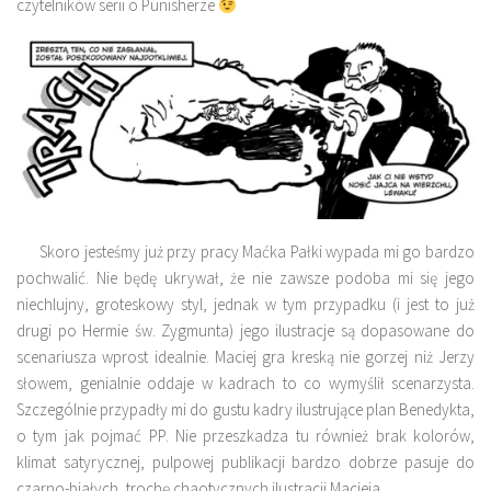
czytelników serii o Punisherze
Skoro jesteśmy już przy pracy Maćka Pałki wypada mi go bardzo
pochwalić. Nie będę ukrywał, że nie zawsze podoba mi się jego
niechlujny, groteskowy styl, jednak w tym przypadku (i jest to już
drugi po Hermie św. Zygmunta) jego ilustracje są dopasowane do
scenariusza wprost idealnie. Maciej gra kreską nie gorzej niż Jerzy
słowem, genialnie oddaje w kadrach to co wymyślił scenarzysta.
Szczególnie przypadły mi do gustu kadry ilustrujące plan Benedykta,
o tym jak pojmać PP. Nie przeszkadza tu również brak kolorów,
klimat satyrycznej, pulpowej publikacji bardzo dobrze pasuje do
czarno-białych, trochę chaotycznych ilustracji Macieja.