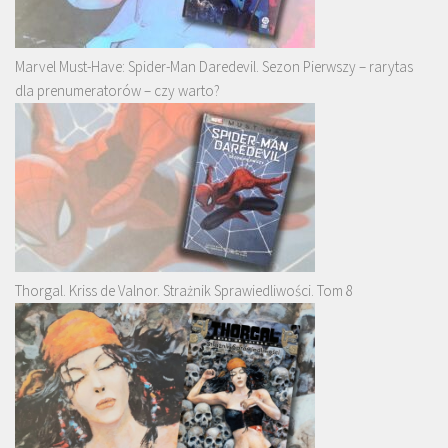
Marvel Must-Have: Spider-Man Daredevil. Sezon Pierwszy – rarytas
dla prenumeratorów – czy warto?
Thorgal. Kriss de Valnor. Strażnik Sprawiedliwości. Tom 8