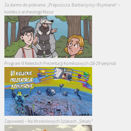
Za darmo do pobrania: „Prapuszcza. Barbarzyńcy i Rzymianie” –
komiks o archeologii Mazur
Program VI Kieleckich Prezentacji Komiksowych (28-29 sierpnia)
Zapowiedź – Na Wrześniowych Szlakach „Śmiały”