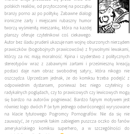
polskich realiów, od przytoczonej na początku
branży porno aż po politykę. Zabawne dialogi
ironiczne żarty i miejscami rubaszny humor
tworzą wyśmienitą mieszankę, która na każdej
planszy oferuje czytelnikowi coś ciekawego.
Autor bez śladu pruderii ukazuje nam wojnę oburzonych nierządem
prawiczków (bogobojnych prawicowców) z frywolnymi lewakami,
którzy za nic mają moralność. Kpina i szyderstwo z politycznych
stereotypów wraz z zabawnymi żartami i prześmieszną kreacją
postaci daje nam obraz swobodnej satyry, która nikogo nie
oszczędza. Uprzedzam jednak, że do komiksu trzeba podejść z
odpowiednim dystansem, ponieważ bez niego czytelnicy o
radykalnych poglądach, czy to prawicowych czy lewicowych mogą
się bardzo na autorów pogniewać. Bardzo fajnym motywem jest
również logo dwóch P (w tym jednego odwróconego) wyrysowane
na klacie tytułowego Pogromcy Pornografów. Nie da się nie
zauważyć, że rysownik takim zabiegiem puszcza oczko do fanów
amerykańskiego komiksu superhero, a w szczególności do