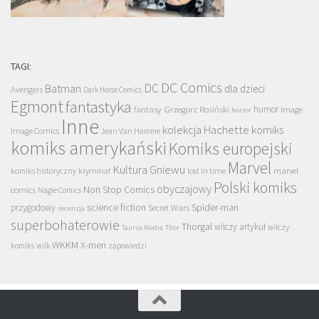
TAGI:
DC Comics
DC
Batman
dla dzieci
Avengers
Dark Horse Comics
Egmont
fantastyka
Grzegorz Rosiński
humor
fantasy
Image
horror
Inne
kolekcja Hachette
komiks
Image Comics
Jean Van Hamme
komiks amerykański
Komiks europejski
Marvel
Kultura Gniewu
komiks historyczny
kryminał
lost in time
marvel
Polski komiks
obyczajowy
Non Stop Comics
comics
Nagle Comics
science fiction
Spider-man
przygodowy
Secret Wars
recenzja
superbohaterowie
Thorgal
wilczy artykuł
wilczy
Taurus Media
Thor
WKKM
X-men
komiks
wilk
zapowiedzi