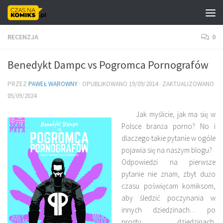
Skip to content
RECENZJA
0
Benedykt Dampc vs Pogromca Pornografów
PRZEZ
PAWEŁ WAROWNY
· OPUBLIKOWANO
19/09/2014
· ZAKTUALIZOWANO
05/09/2024
Jak myślicie, jak ma się w
Polsce branża porno? No i
dlaczego takie pytanie w ogóle
pojawia się na naszym blogu?
Odpowiedzi na pierwsze
pytanie nie znam, zbyt dużo
czasu poświęcam komiksom,
aby śledzić poczynania w
innych dziedzinach… po
prostu dziedzinach.