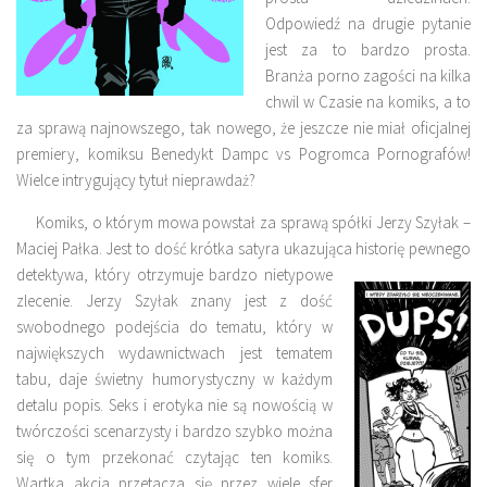
Odpowiedź na drugie pytanie
jest za to bardzo prosta.
Branża porno zagości na kilka
chwil w Czasie na komiks, a to
za sprawą najnowszego, tak nowego, że jeszcze nie miał oficjalnej
premiery, komiksu Benedykt Dampc vs Pogromca Pornografów!
Wielce intrygujący tytuł nieprawdaż?
Komiks, o którym mowa powstał za sprawą spółki Jerzy Szyłak –
Maciej Pałka. Jest to dość krótka satyra ukazująca historię pewnego
detektywa, który otrzymuje
bardzo nietypowe
zlecenie. Jerzy Szyłak znany jest z dość
swobodnego podejścia do tematu, który w
największych wydawnictwach jest tematem
tabu, daje świetny humorystyczny w każdym
detalu popis. Seks i erotyka nie są nowością w
twórczości scenarzysty i bardzo szybko można
się o tym przekonać czytając ten komiks.
Wartka akcja przetacza się przez wiele sfer