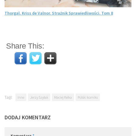
Thorgal. Kriss de Valnor. Strażnik Sprawiedliwości. Tom 8
Share This:
Tagi:
Inne
Jerzy Szyłak
Maciej Pałka
Polski komiks
DODAJ KOMENTARZ
Komentarz
*