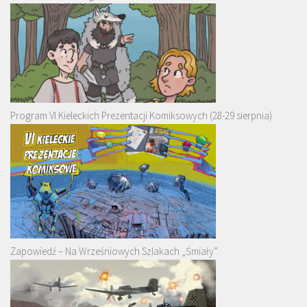
Program VI Kieleckich Prezentacji Komiksowych (28-29 sierpnia)
Zapowiedź – Na Wrześniowych Szlakach „Śmiały”