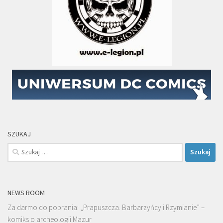
SZUKAJ
Szukaj:
NEWS ROOM
Za darmo do pobrania: „Prapuszcza. Barbarzyńcy i Rzymianie” –
komiks o archeologii Mazur