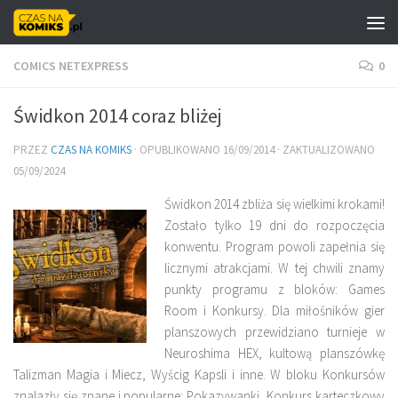
Skip to content
COMICS NETEXPRESS
0
Świdkon 2014 coraz bliżej
PRZEZ
CZAS NA KOMIKS
· OPUBLIKOWANO
16/09/2014
· ZAKTUALIZOWANO
05/09/2024
Świdkon 2014 zbliża się wielkimi krokami!
Zostało tylko 19 dni do rozpoczęcia
konwentu. Program powoli zapełnia się
licznymi atrakcjami. W tej chwili znamy
punkty programu z bloków: Games
Room i Konkursy. Dla miłośników gier
planszowych przewidziano turnieje w
Neuroshima HEX, kultową planszówkę
Talizman Magia i Miecz, Wyścig Kapsli i inne. W bloku Konkursów
znalazły się znane i popularne: Pokazywanki, Konkurs karteczkowy