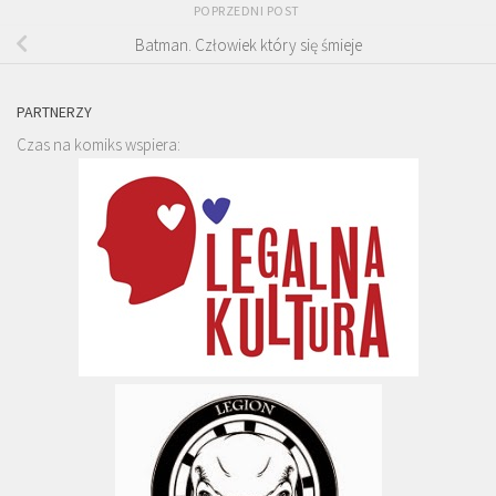
POPRZEDNI POST
Batman. Człowiek który się śmieje
PARTNERZY
Czas na komiks wspiera: