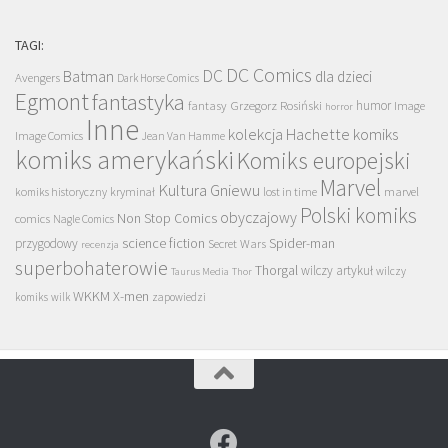
TAGI:
DC Comics
DC
Batman
dla dzieci
Avengers
Dark Horse Comics
Egmont
fantastyka
Grzegorz Rosiński
humor
fantasy
Image
horror
Inne
kolekcja Hachette
komiks
Image Comics
Jean Van Hamme
komiks amerykański
Komiks europejski
Marvel
Kultura Gniewu
komiks historyczny
kryminał
lost in time
marvel
Polski komiks
obyczajowy
Non Stop Comics
comics
Nagle Comics
science fiction
Spider-man
przygodowy
Secret Wars
recenzja
superbohaterowie
Thorgal
wilczy artykuł
wilczy
Taurus Media
Thor
WKKM
X-men
komiks
wilk
zapowiedzi