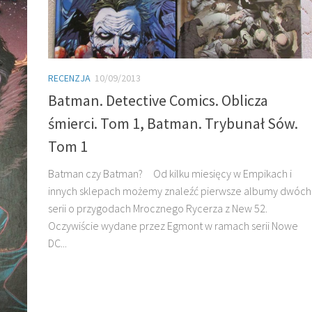
RECENZJA
10/09/2013
Batman. Detective Comics. Oblicza
śmierci. Tom 1, Batman. Trybunał Sów.
Tom 1
Batman czy Batman? Od kilku miesięcy w Empikach i
innych sklepach możemy znaleźć pierwsze albumy dwóch
serii o przygodach Mrocznego Rycerza z New 52.
Oczywiście wydane przez Egmont w ramach serii Nowe
DC...