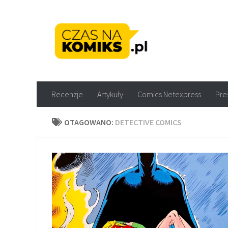
Skip to content
Recenzje komiksów M
Recenzje
Artykuły
Comics Netexpress
Pre
OTAGOWANO:
DETECTIVE COMICS