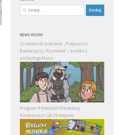
Szukaj:
NEWS ROOM
Za darmo do pobrania: „Prapuszcza.
Barbarzyńcy i Rzymianie” – komiks o
archeologii Mazur
Program VI Kieleckich Prezentacji
Komiksowych (28-29 sierpnia)