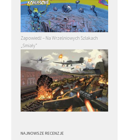
Zapowiedź – Na Wrześniowych Szlakach
„Śmiały”
NAJNOWSZE RECENZJE