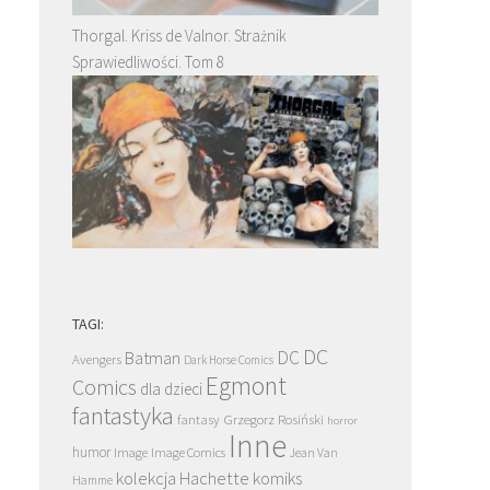
Thorgal. Kriss de Valnor. Strażnik
Sprawiedliwości. Tom 8
TAGI:
DC
DC
Batman
Avengers
Dark Horse Comics
Egmont
Comics
dla dzieci
fantastyka
Grzegorz Rosiński
fantasy
horror
Inne
humor
Image
Image Comics
Jean Van
kolekcja Hachette
komiks
Hamme