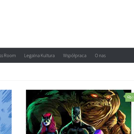
arvel, DC Comics, Image, newsy, konkursy. Wszystko o komiksach
ss Room
Legalna Kultura
Współpraca
O nas
0