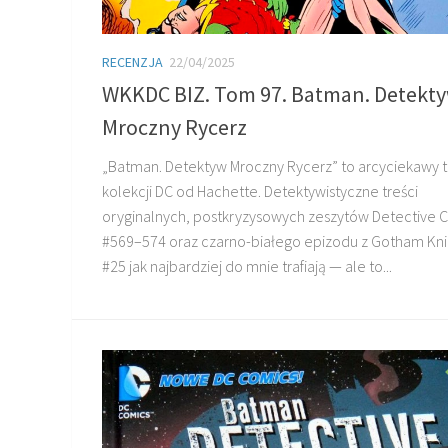
RECENZJA
22/04/2025
WKKDC BIZ. Tom 97. Batman. Detekt
Mroczny Rycerz
„Batman. Detektyw Mroczny Rycerz” to arcyciekawy 
kolekcji DC od Hachette. Detektywistyczne treści
oryginalnych, postkryzysowych zeszytów Detective 
#569–574 oraz czarno-białego epizodu z Gotham Kni
#25 jak najbardziej do mnie trafiają — ale to...