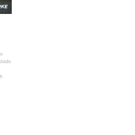
go
blado
ch