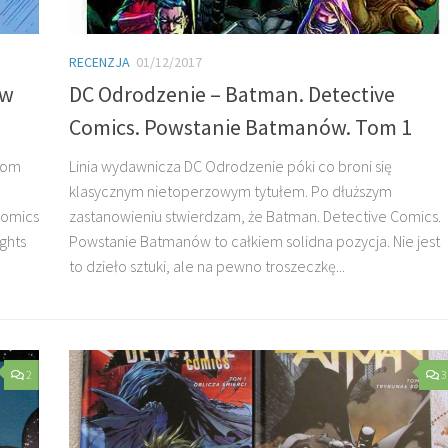
RECENZJA
01/12/2017
yw
DC Odrodzenie – Batman. Detective
Comics. Powstanie Batmanów. Tom 1
tom
Linia wydawnicza DC Odrodzenie póki co broni się
klasycznym nietoperzowym tytułem. Po dłuższym
Comics
zastanowieniu stwierdzam, że Batman. Detective Comics.
ghts
Powstanie Batmanów to całkiem solidna pozycja. Nie jest
to dzieło sztuki, ale na pewno troszeczkę...
2
3