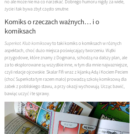
no ale może nie ma co narzekać. Dobrego humoru nigdy za wiele,
życie i tak bywa zbyt często smutne.
Komiks o rzeczach ważnych… i o
komiksach
Superkot. Klub komiksowy
to taki komiks o komiksach w różnych
aspektach, choć dużo miejsca poświęcający tworzeniu. Wątki
przygodowe, które znamy z Dogmana, schodzą na dalszy plan, ale
za to eksplorowane są wszystkie inne, w tym dla mnie najważniejsze,
czyli relacje ojcowskie. Skalar Fifi wraz z kijanką Adą i Kociem Peciem
(choć Superkota tym razem mało) prowadzą szkołę komiksową dla
żabek z pobliskiego stawu, a przy okazji wychowują. Ucząc bawić,
bawiąc uczyć i te sprawy.