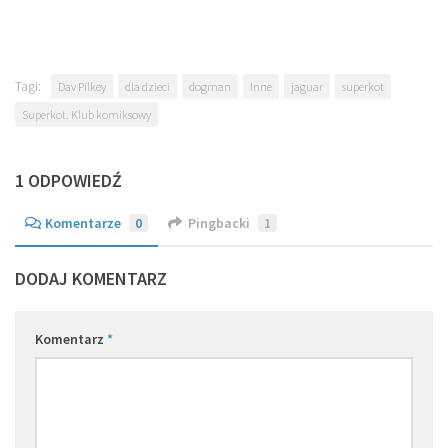
Tagi:
Dav Pilkey
dla dzieci
dogman
Inne
jaguar
superkot
Superkot. Klub komiksowy
1 ODPOWIEDŹ
Komentarze
0
Pingbacki
1
DODAJ KOMENTARZ
Komentarz
*