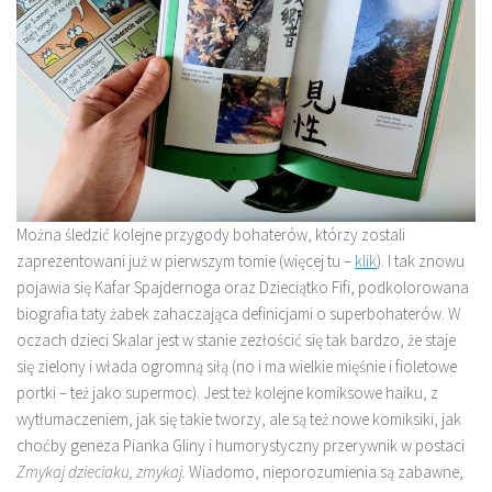
Można śledzić kolejne przygody bohaterów, którzy zostali
zaprezentowani już w pierwszym tomie (więcej tu –
klik
). I tak znowu
pojawia się Kafar Spajdernoga oraz Dzieciątko Fifi, podkolorowana
biografia taty żabek zahaczająca definicjami o superbohaterów. W
oczach dzieci Skalar jest w stanie zezłościć się tak bardzo, że staje
się zielony i włada ogromną siłą (no i ma wielkie mięśnie i fioletowe
portki – też jako supermoc). Jest też kolejne komiksowe haiku, z
wytłumaczeniem, jak się takie tworzy, ale są też nowe komiksiki, jak
choćby geneza Pianka Gliny i humorystyczny przerywnik w postaci
Zmykaj dzieciaku, zmykaj.
Wiadomo, nieporozumienia są zabawne,