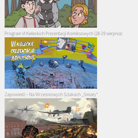
Program VI Kieleckich Prezentacji Komiksowych (28-29 sierpnia)
Zapowiedź – Na Wrześniowych Szlakach „Śmiały”