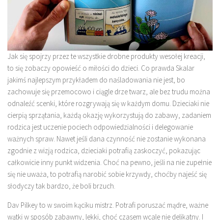
Jak się spojrzy przez te wszystkie drobne produkty wesołej kreacji,
to się zobaczy opowieść o miłości do dzieci. Co prawda Skalar
jakimś najlepszym przykładem do naśladowania nie jest, bo
zachowuje się przemocowo i ciągle drze twarz, ale bez trudu można
odnaleźć scenki, które rozgrywają się w każdym domu. Dzieciaki nie
cierpią sprzątania, każdą okazję wykorzystują do zabawy, zadaniem
rodzica jest uczenie pociech odpowiedzialności i delegowanie
ważnych spraw. Nawet jeśli dana czynność nie zostanie wykonana
zgodnie z wizją rodzica, dzieciaki potrafią zaskoczyć, pokazując
całkowicie inny punkt widzenia. Choć na pewno, jeśli na nie zupełnie
się nie uważa, to potrafią narobić sobie krzywdy, choćby najeść się
słodyczy tak bardzo, że boli brzuch.
Dav Pilkey to w swoim kąciku mistrz. Potrafi poruszać mądre, ważne
wątki w sposób zabawny, lekki, choć czasem wcale nie delikatny. I