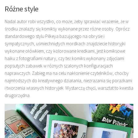
Różne style
Nadal autor robi wszystko, co może, żeby sprawiać wrażenie, że w
środku znalazły się komiksy wykonane przez różne osoby. Oprócz
standardowego stylu Pilkeya bazującego na obrysie i
sympatycznych, uśmiechniętych mordkach znajdziecie historyjki
wykonane ołówkiem, czy kolorowane kredkami, jest komiksowe
haiku z fotografiami natury, czy też komiks wykonany zdjęciami
popsutych zabawek w różnych szalonych konfiguracjach
naprawczych. Zabieg ma na celu nakłonienie czytelników, choćby
najmłodszych do kreatywnego działania, niezrażania się porażkami
i tworzenia własnych historyjek. Wystarczą chęci, warsztat to kwestia
drugorzędna.