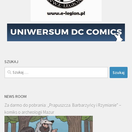
SZUKAJ
Szukaj:
NEWS ROOM
Za darmo do pobrania: „Prapuszcza. Barbarzyńcy i Rzymianie” –
komiks o archeologii Mazur