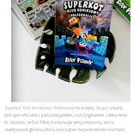
Superkot. Klub komiksowy. Kolaboracje
to kolejny, bo już czwarty
tom spin-offu serii z psim policjantem, czyli Dogmanem. Lekko mnie
to zdziwiło, że Dav Pilkey kontynuuje serię poboczną, skoro
reaktywował główną (którą zwyczajnie i bezwarunkowo kocham),