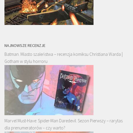
NAJNOWSZE RECENZJE
Batman. Miasto szaleństwa – recenzja komiksu Christiana Warda |
Gotham w stylu horroru
Marvel Must-Have: Spider-Man Daredevil. Sezon Pierwszy – rarytas
dla prenumeratorów – czy warto?