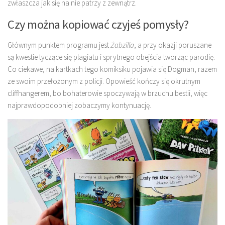
zwłaszcza jak się na nie patrzy z zewnątrz.
Czy można kopiować czyjeś pomysły?
Głównym punktem programu jest
Żabzilla
, a przy okazji poruszane
są kwestie tyczące się plagiatu i sprytnego obejścia tworząc parodię.
Co ciekawe, na kartkach tego komiksiku pojawia się Dogman, razem
ze swoim przełożonym z policji. Opowieść kończy się okrutnym
cliffhangerem, bo bohaterowie spoczywają w brzuchu bestii, więc
najprawdopodobniej zobaczymy kontynuację.