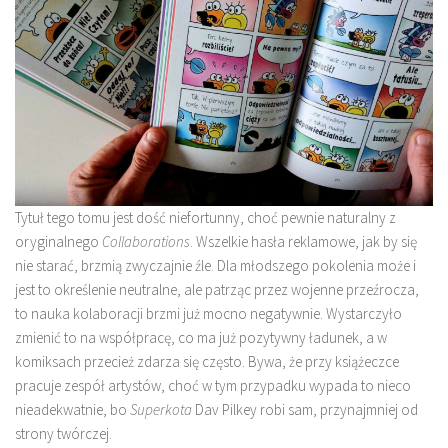
Tytuł tego tomu jest dość niefortunny, choć pewnie naturalny z
oryginalnego
Collaborations
. Wszelkie hasła reklamowe, jak by się
nie starać, brzmią zwyczajnie źle. Dla młodszego pokolenia może i
jest to określenie neutralne, ale patrząc przez wojenne przeźrocza,
to nauka kolaboracji brzmi już mocno negatywnie. Wystarczyło
zmienić to na współpracę, co ma już pozytywny ładunek, a w
komiksach przecież zdarza się często. Bywa, że przy książeczce
pracuje zespół artystów, choć w tym przypadku wypada to nieco
nieadekwatnie, bo
Superkota
Dav Pilkey robi sam, przynajmniej od
strony twórczej.