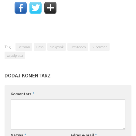
Tagi:
Batman
Flash
pinkponk
Press Room
Superman
współpraca
DODAJ KOMENTARZ
Komentarz
*
Nazwa
*
Adres e-mail
*