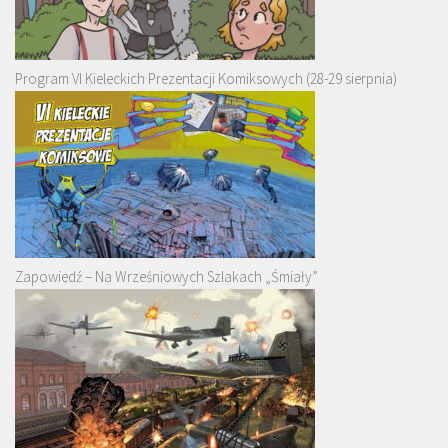
Program VI Kieleckich Prezentacji Komiksowych (28-29 sierpnia)
Zapowiedź – Na Wrześniowych Szlakach „Śmiały”