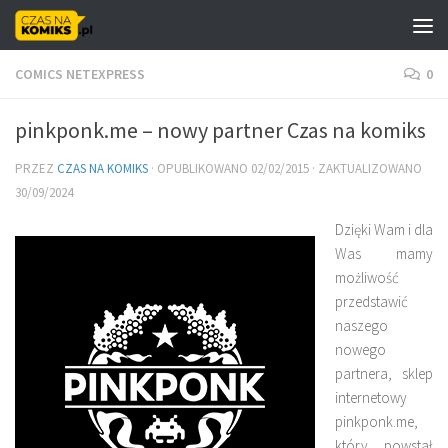
Skip to content
COMICS NETEXPRESS
0
pinkponk.me – nowy partner Czas na komiks
PRZEZ
CZAS NA KOMIKS
· OPUBLIKOWANO
02/02/2015
· ZAKTUALIZOWANO
30/09/2024
Dzięki Wam i dla
Was mamy
możliwość
przedstawić
naszego
nowego
partnera, sklep
internetowy
pinkponk.me,
który powstał