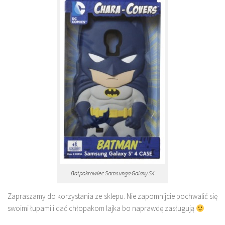
Batpokrowiec Samsunga Galaxy S4
Zapraszamy do korzystania ze sklepu. Nie zapomnijcie pochwalić się
swoimi łupami i dać chłopakom lajka bo naprawdę zasługują