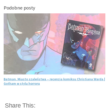
Podobne posty
Batman. Miasto szaleństwa – recenzja komiksu Christiana Warda |
Gotham w stylu horroru
Share This: