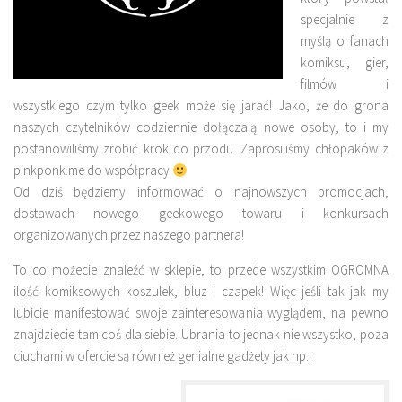
specjalnie z
myślą o fanach
komiksu, gier,
filmów i
wszystkiego czym tylko geek może się jarać! Jako, że do grona
naszych czytelników codziennie dołączają nowe osoby, to i my
postanowiliśmy zrobić krok do przodu. Zaprosiliśmy chłopaków z
pinkponk.me do współpracy
Od dziś będziemy informować o najnowszych promocjach,
dostawach nowego geekowego towaru i konkursach
organizowanych przez naszego partnera!
To co możecie znaleźć w sklepie, to przede wszystkim OGROMNA
ilość komiksowych koszulek, bluz i czapek! Więc jeśli tak jak my
lubicie manifestować swoje zainteresowania wyglądem, na pewno
znajdziecie tam coś dla siebie. Ubrania to jednak nie wszystko, poza
ciuchami w ofercie są również genialne gadżety jak np.: