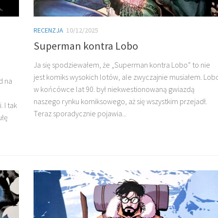
RECENZJA
10/12/2025
Superman kontra Lobo
Ja się spodziewałem, że „Superman kontra Lobo” to nie
jest komiks wysokich lotów, ale zwyczajnie musiałem. Lob
d na
w końcówce lat 90. był niekwestionowaną gwiazdą
naszego rynku komiksowego, aż się wszystkim przejadł.
 I tak
Teraz sporadycznie pojawia...
ułę