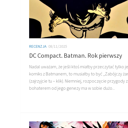
RECENZJA
08/11/2025
DC Compact. Batman. Rok pierwszy
Nadal uważam, że jeśli ktoś miałby przeczytać tylko 
komiks z Batmanem, to musiałby to być „Zabójczy żar
(zajrzyjcie tu – klik). Niemniej, rozpoczęcie przygody z
bohaterem od jego genezy ma w sobie dużo...