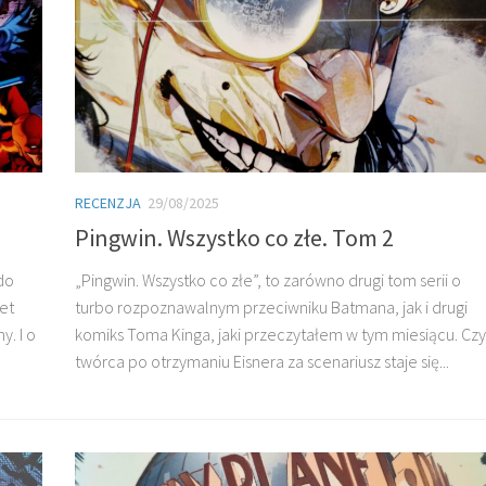
RECENZJA
29/08/2025
Pingwin. Wszystko co złe. Tom 2
do
„Pingwin. Wszystko co złe”, to zarówno drugi tom serii o
et
turbo rozpoznawalnym przeciwniku Batmana, jak i drugi
y. I o
komiks Toma Kinga, jaki przeczytałem w tym miesiącu. Czy
twórca po otrzymaniu Eisnera za scenariusz staje się...