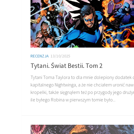
RECENZJA
13/10/2025
Tytani. Świat Bestii. Tom 2
Tytani Toma Taylora to dla mnie dolepiony dodatek 
kapitalnego Nightwinga, a że nie chciałem uronić naw
kropelki, także sięgnąłem też po przygody jego drużyn
ile byłego Robina w pierwszym tomie było...