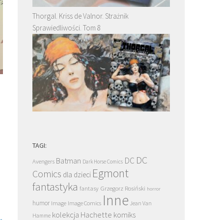
Thorgal. Kriss de Valnor. Strażnik
Sprawiedliwości. Tom 8
TAGI:
DC
DC
Batman
Avengers
Dark Horse Comics
Egmont
Comics
dla dzieci
fantastyka
Grzegorz Rosiński
fantasy
horror
Inne
humor
Image
Image Comics
Jean Van
kolekcja Hachette
komiks
Hamme
»