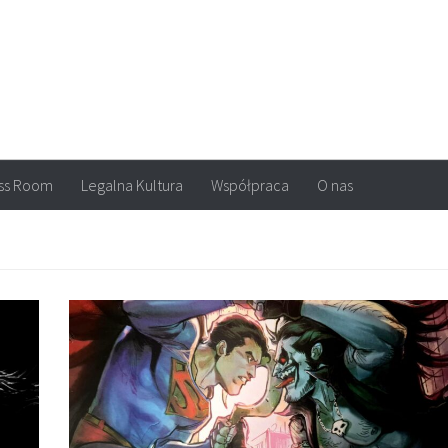
arvel, DC Comics, Image, newsy, konkursy. Wszystko o komiksach
ss Room
Legalna Kultura
Współpraca
O nas