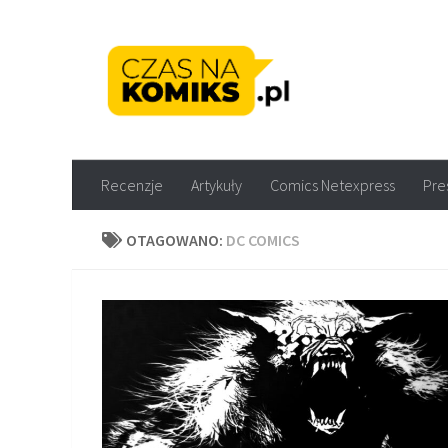
Skip to content
Recenzje komiksów M
Recenzje
Artykuły
Comics Netexpress
Pre
OTAGOWANO:
DC COMICS