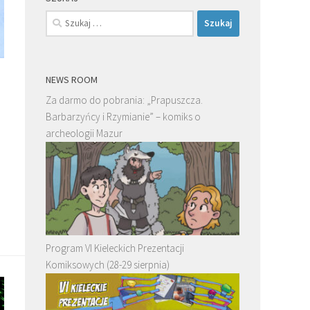
Szukaj:
NEWS ROOM
Za darmo do pobrania: „Prapuszcza.
Barbarzyńcy i Rzymianie” – komiks o
archeologii Mazur
Program VI Kieleckich Prezentacji
Komiksowych (28-29 sierpnia)