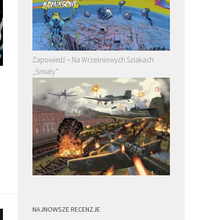
Zapowiedź – Na Wrześniowych Szlakach
„Śmiały”
u
NAJNOWSZE RECENZJE