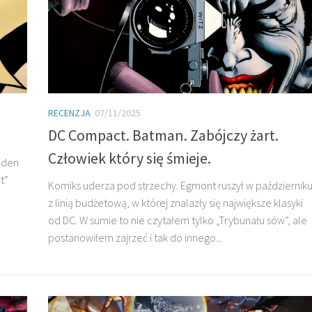
RECENZJA
07/11/2025
DC Compact. Batman. Zabójczy żart.
Człowiek który się śmieje.
jeden
t”
Komiks uderza pod strzechy. Egmont ruszył w październik
z linią budżetową, w której znalazły się największe klasyki
od DC. W sumie to nie czytałem tylko „Trybunału sów”, ale
postanowiłem zajrzeć i tak do innego...