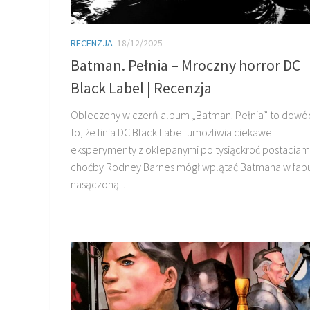
RECENZJA
18/12/2025
Batman. Pełnia – Mroczny horror DC
Black Label | Recenzja
Obleczony w czerń album „Batman. Pełnia” to dowó
to, że linia DC Black Label umożliwia ciekawe
eksperymenty z oklepanymi po tysiąckroć postaciami.
choćby Rodney Barnes mógł wplątać Batmana w fab
nasączoną...