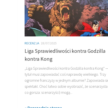
RECENZJA
28/07/2025
Liga Sprawiedliwości kontra Godzilla
kontra Kong
„Liga Sprawiedliwości kontra Godzilla kontra Kong” —
tytuł musi zapowiadać coś naprawdę wielkiego. Trzy
ogromne franczyzy w jednym albumie? Zapowiada si
spektakl. Choć łatwo sobie wyobrazić, że scenarzysta
co gorsza: scenarzyści) mogą...
« Poprzednia strona