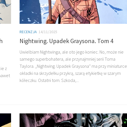
RECENZJA
14/11/2025
h
Nightwing. Upadek Graysona. Tom 4
Uwielbiam Nightwinga, ale oto jego koniec. No, może nie
samego superbohatera, ale przynajmniej serii Toma
Taylora. „Nightwing. Upadek Graysona” ma przy miniaturce
ie z
okładki na skrzydełku przykrą, szarą etykietkę w szarym
 nawet
kółeczku. Ostatni tom. Szkoda,...
.