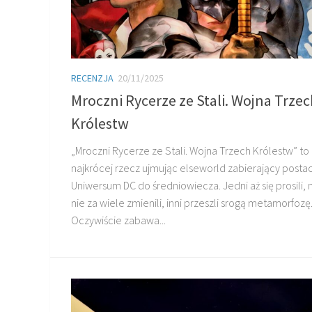
RECENZJA
20/11/2025
Mroczni Rycerze ze Stali. Wojna Trzec
Królestw
„Mroczni Rycerze ze Stali. Wojna Trzech Królestw” to
najkrócej rzecz ujmując elseworld zabierający postac
Uniwersum DC do średniowiecza. Jedni aż się prosili,
nie za wiele zmienili, inni przeszli srogą metamorfozę
Oczywiście zabawa...