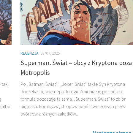
RECENZJA
03/07/2025
Superman. Świat – obcy z Kryptona poza
Metropolis
 taki
Po „Batman. Świat” i „Joker. Świat” także Syn Kryptona
doczekał się własnej antologii. Zmienia się postać, ale
ę
formuła pozostaje ta sama. „Superman. Świat” to zbiór
 (albo
piętnastu komiksowych opowiadań stworzonych przez
twórców z różnych zakątków...
Następna strona 