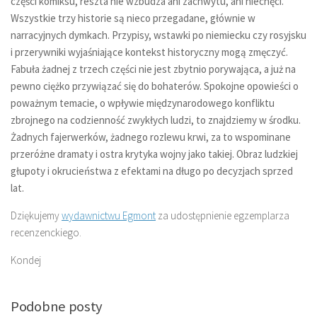
części komiksu, reszta nie wzbudza ani zachwytu, ani niechęci.
Wszystkie trzy historie są nieco przegadane, głównie w
narracyjnych dymkach. Przypisy, wstawki po niemiecku czy rosyjsku
i przerywniki wyjaśniające kontekst historyczny mogą zmęczyć.
Fabuła żadnej z trzech części nie jest zbytnio porywająca, a już na
pewno ciężko przywiązać się do bohaterów. Spokojne opowieści o
poważnym temacie, o wpływie międzynarodowego konfliktu
zbrojnego na codzienność zwykłych ludzi, to znajdziemy w środku.
Żadnych fajerwerków, żadnego rozlewu krwi, za to wspominane
przeróżne dramaty i ostra krytyka wojny jako takiej. Obraz ludzkiej
głupoty i okrucieństwa z efektami na długo po decyzjach sprzed
lat.
Dziękujemy
wydawnictwu Egmont
za udostępnienie egzemplarza
recenzenckiego.
Kondej
Podobne posty