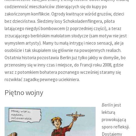
codzienność mieszkańców zbierających się do kupy po
zakończonym konflikcie. Ogrody kwitnące wśród gruzów, dzieci
bez dzieciństwa. Śledzimy losy Schokoladenflingera, pilota
latającego niegdyś bombowcem (z poprzedniej części), a teraz
zrzucającego berlińskim małolatom słodycze (sam motyw nie jest
wymysłem artysty). Mamy tu małą intrygę i nieco sensacji, ale ja
osobiście i tak skupiałem się głównie na powojennych realiach.
Ostatnia historia pozostawia Berlin już tylko jakby w domyśle, bo
przenosimy się w inny czas i miejsce, do Francji roku 2008, gdzie
wraz z potomkiem bohatera poznanego wcześniej staramy się
rozwikłać zagadkę pewnego uciekiniera.
Piętno wojny
Berlin
jest
lekturą
prowokującą
sporo refleksji.
Dostajemy