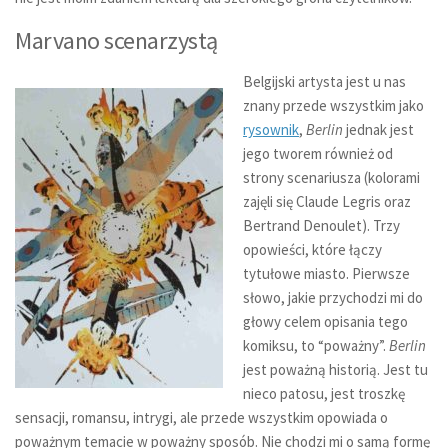
Marvano scenarzystą
Belgijski artysta jest u nas
znany przede wszystkim jako
rysownik
,
Berlin
jednak jest
jego tworem również od
strony scenariusza (kolorami
zajęli się Claude Legris oraz
Bertrand Denoulet). Trzy
opowieści, które łączy
tytułowe miasto. Pierwsze
słowo, jakie przychodzi mi do
głowy celem opisania tego
komiksu, to “poważny”.
Berlin
jest poważną historią. Jest tu
nieco patosu, jest troszkę
sensacji, romansu, intrygi, ale przede wszystkim opowiada o
poważnym temacie w poważny sposób. Nie chodzi mi o samą formę