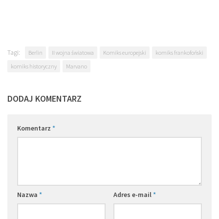
Tagi:
Berlin
II wojna światowa
Komiks europejski
komiks frankofoński
komiks historyczny
Marvano
DODAJ KOMENTARZ
Komentarz
*
Nazwa
*
Adres e-mail
*