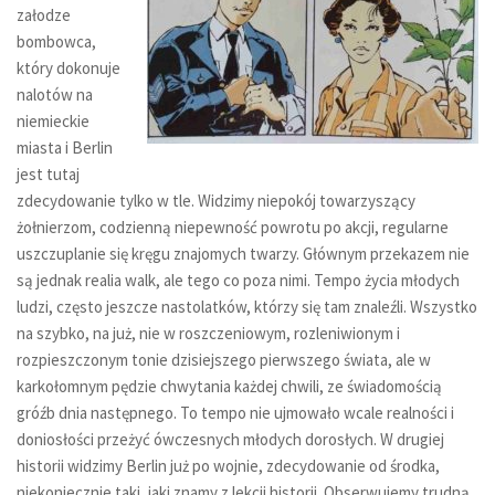
załodze
bombowca,
który dokonuje
nalotów na
niemieckie
miasta i Berlin
jest tutaj
zdecydowanie tylko w tle. Widzimy niepokój towarzyszący
żołnierzom, codzienną niepewność powrotu po akcji, regularne
uszczuplanie się kręgu znajomych twarzy. Głównym przekazem nie
są jednak realia walk, ale tego co poza nimi. Tempo życia młodych
ludzi, często jeszcze nastolatków, którzy się tam znaleźli. Wszystko
na szybko, na już, nie w roszczeniowym, rozleniwionym i
rozpieszczonym tonie dzisiejszego pierwszego świata, ale w
karkołomnym pędzie chwytania każdej chwili, ze świadomością
gróźb dnia następnego. To tempo nie ujmowało wcale realności i
doniosłości przeżyć ówczesnych młodych dorosłych. W drugiej
historii widzimy Berlin już po wojnie, zdecydowanie od środka,
niekoniecznie taki, jaki znamy z lekcji historii. Obserwujemy trudną