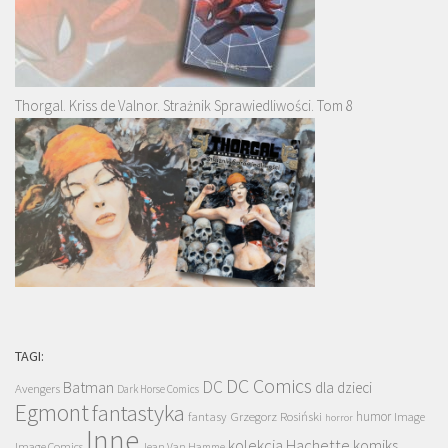
Thorgal. Kriss de Valnor. Strażnik Sprawiedliwości. Tom 8
TAGI:
DC Comics
DC
Batman
dla dzieci
Avengers
Dark Horse Comics
Egmont
fantastyka
Grzegorz Rosiński
humor
fantasy
Image
horror
Inne
kolekcja Hachette
komiks
Image Comics
Jean Van Hamme