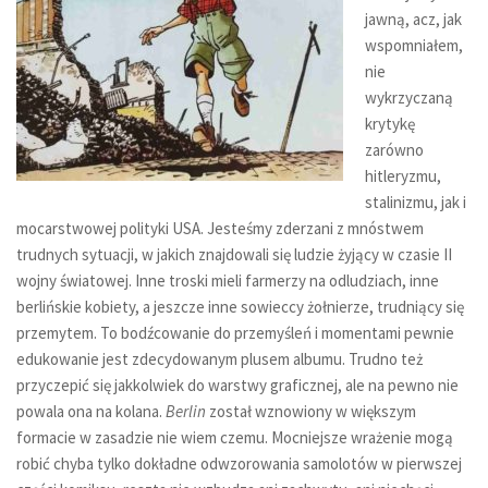
jawną, acz, jak
wspomniałem,
nie
wykrzyczaną
krytykę
zarówno
hitleryzmu,
stalinizmu, jak i
mocarstwowej polityki USA. Jesteśmy zderzani z mnóstwem
trudnych sytuacji, w jakich znajdowali się ludzie żyjący w czasie II
wojny światowej. Inne troski mieli farmerzy na odludziach, inne
berlińskie kobiety, a jeszcze inne sowieccy żołnierze, trudniący się
przemytem. To bodźcowanie do przemyśleń i momentami pewnie
edukowanie jest zdecydowanym plusem albumu. Trudno też
przyczepić się jakkolwiek do warstwy graficznej, ale na pewno nie
powala ona na kolana.
Berlin
został wznowiony w większym
formacie w zasadzie nie wiem czemu. Mocniejsze wrażenie mogą
robić chyba tylko dokładne odwzorowania samolotów w pierwszej