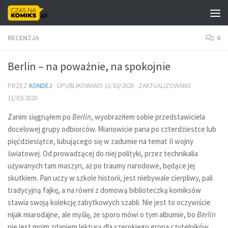
Skip to content
RECENZJA
0
Berlin – na poważnie, na spokojnie
PRZEZ
KONDEJ
· OPUBLIKOWANO
11/03/2020
· ZAKTUALIZOWANO
11/03/2020
Zanim sięgnąłem po
Berlin
, wyobraziłem sobie przedstawiciela
docelowej grupy odbiorców. Mianowicie pana po czterdziestce lub
pięćdziesiątce, lubującego się w zadumie na temat II wojny
światowej. Od prowadzącej do niej polityki, przez technikalia
używanych tam maszyn, aż po traumy narodowe, będące jej
skutkiem. Pan uczy w szkole historii, jest niebywale cierpliwy, pali
tradycyjną fajkę, a na równi z domową biblioteczką komiksów
stawia swoją kolekcję zabytkowych szabli. Nie jest to oczywiście
nijak miarodajne, ale myślę, że sporo mówi o tym albumie, bo
Berlin
nie jest moim zdaniem lekturą dla szerokiego grona czytelników.