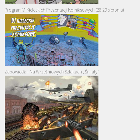
Program VI Kieleckich Prezentacji Komiksowych (28-29 sierpnia)
Zapowiedź – Na Wrześniowych Szlakach „Śmiały”