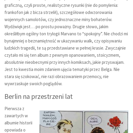
graficzną, czyli proste, realistyczne rysunki (nie do pomylenia:
frankofon jak z bicza strzelił), szczegółowe odwzorowania
wojennych samolotów, czy jednoznaczne miny bohaterów.
Wydźwięk jest… po prostu poważny. Drugie słowo, jakim
określiłbym ogólny ton trylogii Marvano to “spokojny”. Nie chodzi mi
bynajmniej o beznamiętność w ukazywaniu walk, czy opisywaniu
ludzkich tragedii, te są przedstawiane w pełnej krasie. Zwyczajnie
czytało mi się ten album z pewnym opanowaniem, stoicyzmem,
absolutnie nieobecnymi przy innych komiksach, jakie przyswajam.
Jest to kwestia moim zdaniem ujęcia tematyki przez Belga. Nie
stara się szokować, nie razi obrazowaniem przemocy, nie
wywrzaskuje swoich poglądów.
Berlin na przestrzeni lat
Pierwsza z
zawartych w
albumie historii
opowiada o