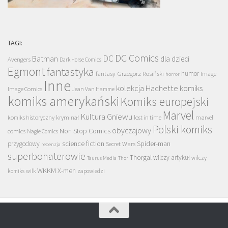
TAGI:
DC Comics
DC
Batman
dla dzieci
Avengers
Dark Horse Comics
Egmont
fantastyka
Grzegorz Rosiński
humor
fantasy
Image
horror
Inne
kolekcja Hachette
komiks
Image Comics
Jean Van Hamme
komiks amerykański
Komiks europejski
Marvel
Kultura Gniewu
komiks historyczny
kryminał
lost in time
marvel
Polski komiks
obyczajowy
Non Stop Comics
comics
Nagle Comics
science fiction
Spider-man
przygodowy
Secret Wars
recenzja
superbohaterowie
Thorgal
wilczy artykuł
wilczy
Taurus Media
Thor
WKKM
X-men
komiks
wilk
zapowiedzi