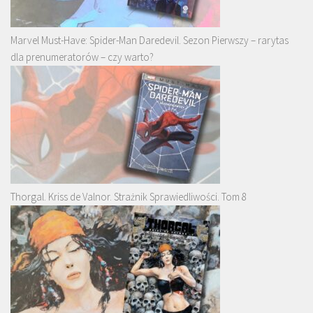
Marvel Must-Have: Spider-Man Daredevil. Sezon Pierwszy – rarytas
dla prenumeratorów – czy warto?
Thorgal. Kriss de Valnor. Strażnik Sprawiedliwości. Tom 8