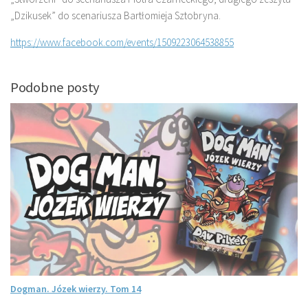
„Dzikusek” do scenariusza Bartłomieja Sztobryna.
https://www.facebook.com/events/1509223064538855
Podobne posty
Dogman. Józek wierzy. Tom 14