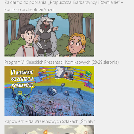
Za darmo do pobrania: „Prapuszcza. Barbarzyńcy i Rzymianie” –
komiks o archeologii Mazur
Program VI Kieleckich Prezentacji Komiksowych (28-29 sierpnia)
Zapowiedź – Na Wrześniowych Szlakach „Śmiały”