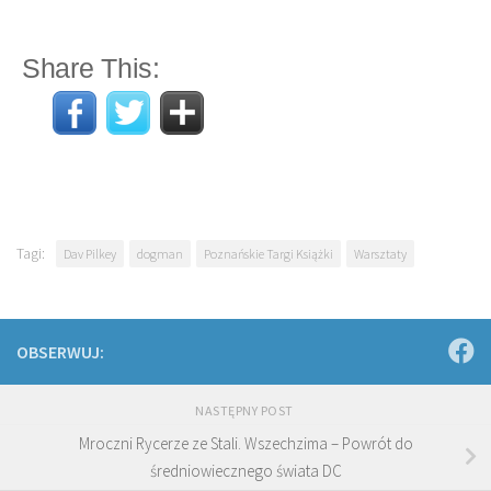
Share This:
Tagi:
Dav Pilkey
dogman
Poznańskie Targi Książki
Warsztaty
OBSERWUJ:
NASTĘPNY POST
Mroczni Rycerze ze Stali. Wszechzima – Powrót do
średniowiecznego świata DC