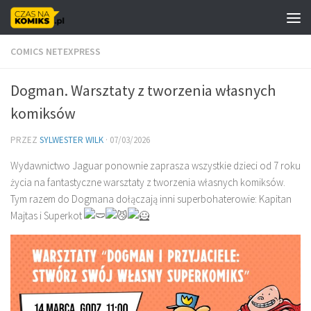
Skip to content
COMICS NETEXPRESS
Dogman. Warsztaty z tworzenia własnych
komiksów
PRZEZ
SYLWESTER WILK
·
07/03/2026
Wydawnictwo Jaguar ponownie zaprasza wszystkie dzieci od 7 roku
życia na fantastyczne warsztaty z tworzenia własnych komiksów.
Tym razem do Dogmana dołączają inni superbohaterowie: Kapitan
Majtas i Superkot