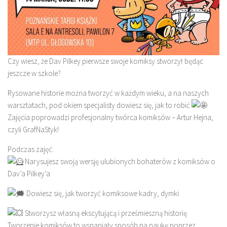
Czy wiesz, że Dav Pilkey pierwsze swoje komiksy stworzył będąc
jeszcze w szkole?
Rysowane historie można tworzyć w każdym wieku, a na naszych
warsztatach, pod okiem specjalisty dowiesz się, jak to robić
Zajęcia poprowadzi profesjonalny twórca komiksów – Artur Hejna,
czyli GrafNaStyk!
Podczas zajęć:
Narysujesz swoją wersję ulubionych bohaterów z komiksów o
Dav’a Pilkey’a
Dowiesz się, jak tworzyć komiksowe kadry, dymki
Stworzysz własną ekscytującą i prześmieszną historię
Tworzenie komiksów to wspaniały sposób na naukę poprzez