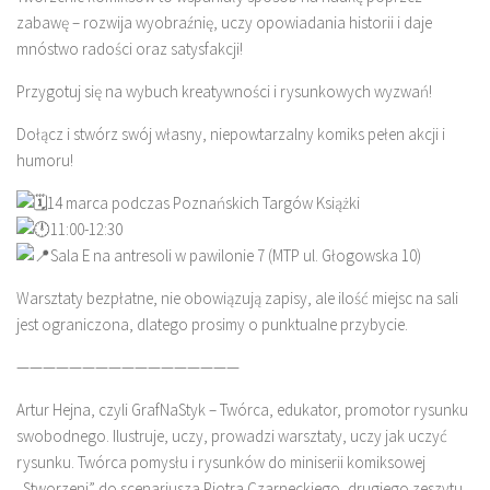
zabawę – rozwija wyobraźnię, uczy opowiadania historii i daje
mnóstwo radości oraz satysfakcji!
Przygotuj się na wybuch kreatywności i rysunkowych wyzwań!
Dołącz i stwórz swój własny, niepowtarzalny komiks pełen akcji i
humoru!
14 marca podczas Poznańskich Targów Książki
11:00-12:30
Sala E na antresoli w pawilonie 7 (MTP ul. Głogowska 10)
Warsztaty bezpłatne, nie obowiązują zapisy, ale ilość miejsc na sali
jest ograniczona, dlatego prosimy o punktualne przybycie.
—————————————————
Artur Hejna, czyli GrafNaStyk – Twórca, edukator, promotor rysunku
swobodnego. Ilustruje, uczy, prowadzi warsztaty, uczy jak uczyć
rysunku. Twórca pomysłu i rysunków do miniserii komiksowej
„Stworzeni” do scenariusza Piotra Czarneckiego, drugiego zeszytu