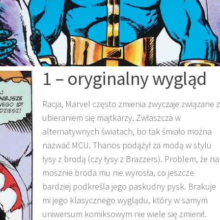
1 – oryginalny wygląd
Racja, Marvel często zmienia zwyczaje związane z
ubieraniem się majtkarzy. Zwłaszcza w
alternatywnych światach, bo tak śmiało można
nazwać MCU. Thanos podążył za modą w stylu
łysy z brodą (czy łysy z Brazzers). Problem, że na
mosznie broda mu nie wyrosła, co jeszcze
bardziej podkreśla jego paskudny pysk. Brakuje
mi jego klasycznego wyglądu, który w samym
uniwersum komiksowym nie wiele się zmienił.