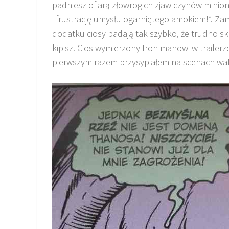
padniesz ofiarą złowrogich zjaw czynów minio
i frustrację umysłu ogarniętego amokiem!”. Z
dodatku ciosy padają tak szybko, że trudno sk
kipisz. Cios wymierzony Iron manowi w trailerz
pierwszym razem przysypiałem na scenach wal