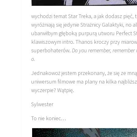
wychodzi temat Star Treka, a jak dodasz pięć, 
wyróżniają się jedynie Strażnicy Galaktyki, no a
ubarwiłbym głęboką purpurą utworu Perfect S
klawiszowym intro. Thanos kroczy przy miarowej
superbohaterów.
Do you remember, remember
o.
Jednakowoż jestem przekonany, że się ze mną n
uniwersum filmowe ma plany na kilka najbliższ
wyczerpie? Wątpię.
Sylwester
To nie koniec…