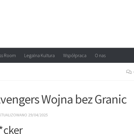
arvel, DC Comics, Image, newsy, konkursy. Wszystko o komiksach
ss Room
Legalna Kultura
Współpraca
O nas
Avengers Wojna bez Granic
AKTUALIZOWANO
29/04/2025
*cker