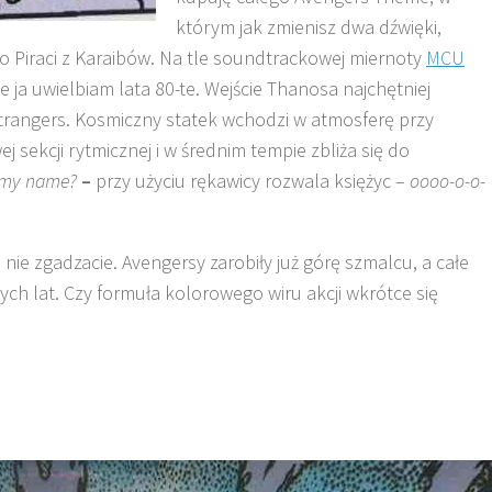
którym jak zmienisz dwa dźwięki,
to Piraci z Karaibów. Na tle soundtrackowej miernoty
MCU
le ja uwielbiam lata 80-te. Wejście Thanosa najchętniej
trangers. Kosmiczny statek wchodzi w atmosferę przy
 sekcji rytmicznej i w średnim tempie zbliża się do
 my name?
–
przy użyciu rękawicy rozwala księżyc –
oooo-o-o-
ie zgadzacie. Avengersy zarobiły już górę szmalcu, a całe
ych lat. Czy formuła kolorowego wiru akcji wkrótce się