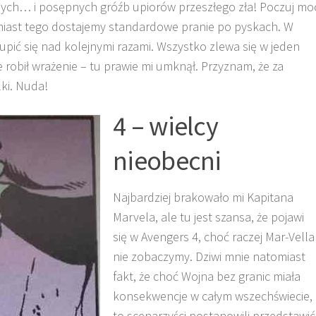
nych… i posępnych gróźb upiorów przeszłego zła! Poczuj mo
amiast tego dostajemy standardowe pranie po pyskach. W
upić się nad kolejnymi razami. Wszystko zlewa się w jeden
e robił wrażenie – tu prawie mi umknął. Przyznam, że za
ki. Nuda!
4 – wielcy
nieobecni
Najbardziej brakowało mi Kapitana
Marvela, ale tu jest szansa, że pojawi
się w Avengers 4, choć raczej Mar-Vella
nie zobaczymy. Dziwi mnie natomiast
fakt, że choć Wojna bez granic miała
konsekwencje w całym wszechświecie,
to scenarzyści postanowili przedstawić