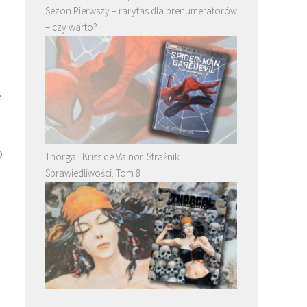
Sezon Pierwszy – rarytas dla prenumeratorów
– czy warto?
e
o
Thorgal. Kriss de Valnor. Strażnik
Sprawiedliwości. Tom 8