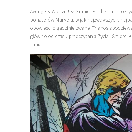
Avengers Wojna Bez Granic jest dla mnie rozry
bohaterów Marvela, w jak najżwawszych, najba
opowieści o gadzinie zwanej Thanos spodziew
głównie od czasu przeczytania Życia i Śmierci K
filmie.