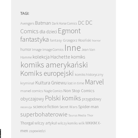
TAGI:
DC
DC
Batman
Avengers
Dark Horse Comics
Egmont
Comics
dla dzieci
fantastyka
Grzegorz Rosiński
fantasy
horror
Inne
humor
Image
Image Comics
Jean Van
kolekcja Hachette
komiks
Hamme
komiks amerykański
Komiks europejski
komiks historyczny
Marvel
Kultura Gniewu
kryminał
lost in time
Non Stop Comics
marvel comics
Nagle Comics
Polski komiks
obyczajowy
przygodowy
science fiction
Spider-man
Secret Wars
recenzja
superbohaterowie
Taurus Media
Thor
Thorgal
WKKM
X-
wilczy artykuł
wilczy komiks
wilk
men
zapowiedzi