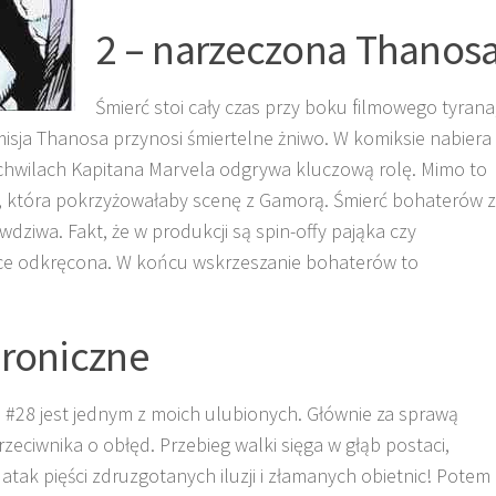
2 – narzeczona Thanos
Śmierć stoi cały czas przy boku filmowego tyrana
isja Thanosa przynosi śmiertelne żniwo. W komiksie nabiera
chwilach Kapitana Marvela odgrywa kluczową rolę. Mimo to
ji, która pokrzyżowałaby scenę z Gamorą. Śmierć bohaterów z
wdziwa. Fakt, że w produkcji są spin-offy pająka czy
ótce odkręcona. W końcu wskrzeszanie bohaterów to
hroniczne
#28 jest jednym z moich ulubionych. Głównie za sprawą
zeciwnika o obłęd. Przebieg walki sięga w głąb postaci,
 atak pięści zdruzgotanych iluzji i złamanych obietnic! Potem