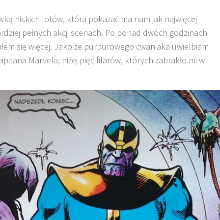
wką niskich lotów, która pokazać ma nam jak najwięcej
rdziej pełnych akcji scenach. Po ponad dwóch godzinach
ałem się więcej. Jako że purpurowego cwaniaka uwielbiam
apitana Marvela, niżej pięć filarów, których zabrakło mi w