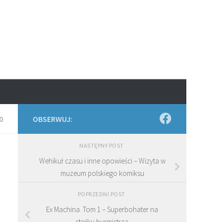
0
OBSERWUJ:
NASTĘPNY POST
Wehikuł czasu i inne opowieści – Wizyta w
muzeum polskiego komiksu
POPRZEDNI POST
Ex Machina. Tom 1 – Superbohater na
stołku burmistrza