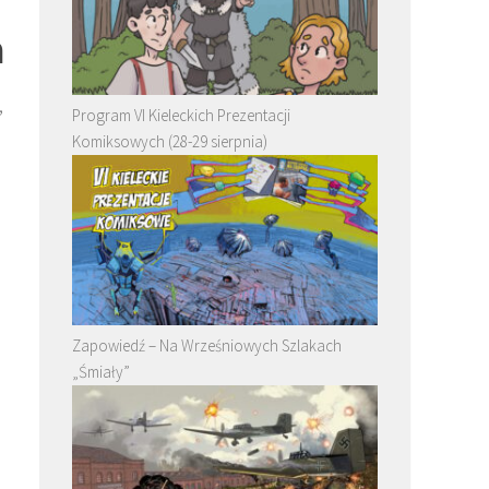
a
,
Program VI Kieleckich Prezentacji
Komiksowych (28-29 sierpnia)
Zapowiedź – Na Wrześniowych Szlakach
„Śmiały”