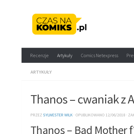
Skip to content
Recenzje komiksów M
Recenzje
Artykuły
Comics Netexpress
Pre
ARTYKUŁY
Thanos – cwaniak z 
PRZEZ
SYLWESTER WILK
· OPUBLIKOWANO
12/06/2018
· Z
Thanos – Bad Mother f