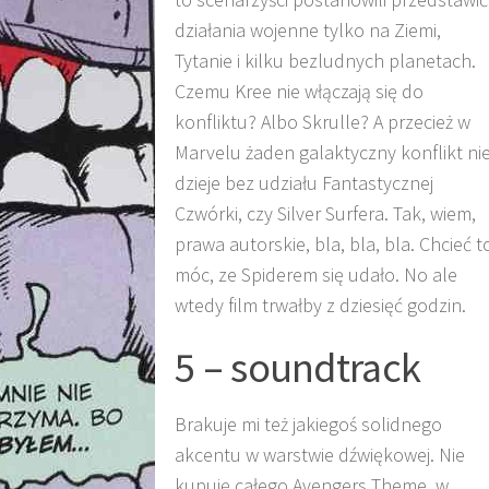
działania wojenne tylko na Ziemi,
Tytanie i kilku bezludnych planetach.
Czemu Kree nie włączają się do
konfliktu? Albo Skrulle? A przecież w
Marvelu żaden galaktyczny konflikt ni
dzieje bez udziału Fantastycznej
Czwórki, czy Silver Surfera. Tak, wiem,
prawa autorskie, bla, bla, bla. Chcieć t
móc, ze Spiderem się udało. No ale
wtedy film trwałby z dziesięć godzin.
5 – soundtrack
Brakuje mi też jakiegoś solidnego
akcentu w warstwie dźwiękowej. Nie
kupuję całego Avengers Theme, w