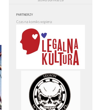
PARTNERZY
Czas na komiks wspiera: