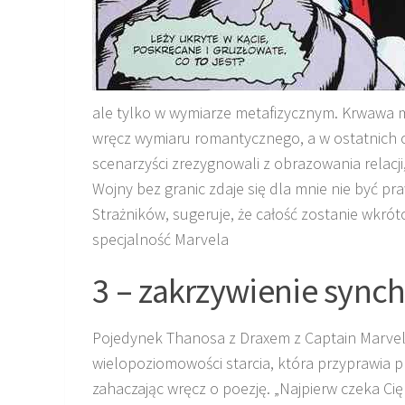
ale tylko w wymiarze metafizycznym. Krwawa m
wręcz wymiaru romantycznego, a w ostatnich 
scenarzyści zrezygnowali z obrazowania relac
Wojny bez granic zdaje się dla mnie nie być pra
Strażników, sugeruje, że całość zostanie wkr
specjalność Marvela
3 – zakrzywienie sync
Pojedynek Thanosa z Draxem z Captain Marvel 
wielopoziomowości starcia, która przyprawia pr
zahaczając wręcz o poezję. „Najpierw czeka Cię