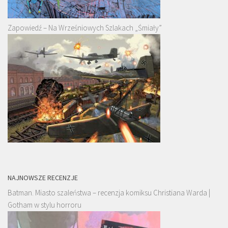
Zapowiedź – Na Wrześniowych Szlakach „Śmiały”
NAJNOWSZE RECENZJE
Batman. Miasto szaleństwa – recenzja komiksu Christiana Warda |
Gotham w stylu horroru