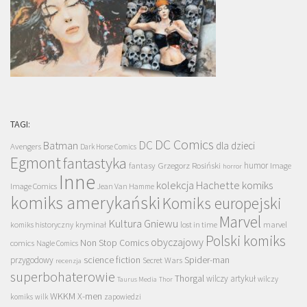
TAGI:
DC Comics
DC
Batman
dla dzieci
Avengers
Dark Horse Comics
Egmont
fantastyka
Grzegorz Rosiński
humor
fantasy
Image
horror
Inne
kolekcja Hachette
komiks
Image Comics
Jean Van Hamme
komiks amerykański
Komiks europejski
Marvel
Kultura Gniewu
komiks historyczny
kryminał
lost in time
marvel
Polski komiks
obyczajowy
Non Stop Comics
comics
Nagle Comics
science fiction
Spider-man
przygodowy
Secret Wars
recenzja
superbohaterowie
Thorgal
wilczy artykuł
wilczy
Taurus Media
Thor
WKKM
X-men
komiks
wilk
zapowiedzi