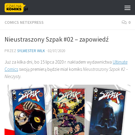
Skip to content
COMICS NETEXPRESS
0
Nieustraszony Szpak #02 – zapowiedź
PRZEZ
SYLWESTER WILK
·
02/07/2020
Już za kilka dni, bo 15 lipca 2020 r. nakładem wydawnictwa
Ultimate
Comics
swoją premierą będzie miał komiks
Nieustraszony Szpak #2 –
Nieczysty.