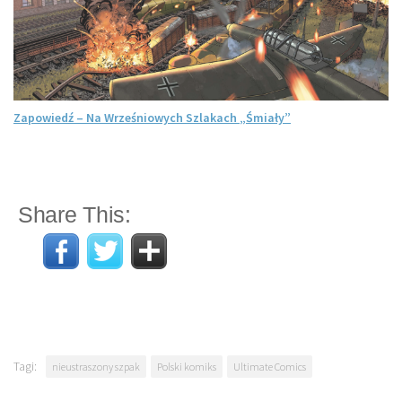
Zapowiedź – Na Wrześniowych Szlakach „Śmiały”
Share This:
Tagi:
nieustraszony szpak
Polski komiks
Ultimate Comics