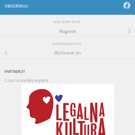
OBSERWUJ:
NASTĘPNY POST
Magowie
POPRZEDNI POST
90s forever zin
PARTNERZY
Czas na komiks wspiera: