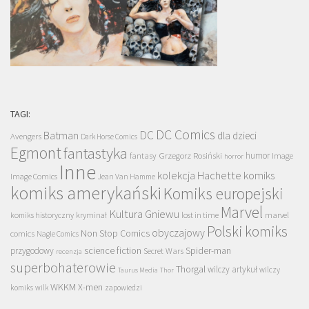
TAGI:
DC Comics
DC
Batman
dla dzieci
Avengers
Dark Horse Comics
Egmont
fantastyka
Grzegorz Rosiński
humor
fantasy
Image
horror
Inne
kolekcja Hachette
komiks
Image Comics
Jean Van Hamme
komiks amerykański
Komiks europejski
Marvel
Kultura Gniewu
komiks historyczny
kryminał
lost in time
marvel
Polski komiks
obyczajowy
Non Stop Comics
comics
Nagle Comics
science fiction
Spider-man
przygodowy
Secret Wars
recenzja
superbohaterowie
Thorgal
wilczy artykuł
wilczy
Taurus Media
Thor
WKKM
X-men
komiks
wilk
zapowiedzi