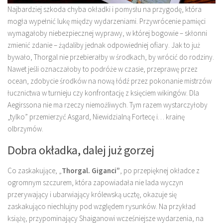
Najbardziej szkoda chyba okładki i pomysłu na przygodę, która
mogła wypełnić lukę między wydarzeniami. Przywrócenie pamięci
wymagałoby niebezpiecznej wyprawy, w której bogowie – skłonni
zmienić zdanie – żądaliby jednak odpowiedniej ofiary. Jak to już
bywało, Thorgal nie przebierałby w środkach, by wrócić do rodziny.
Nawet jeśli oznaczałoby to podróże w czasie, przeprawę przez
ocean, zdobycie środków na nową łódź przez pokonanie mistrzów
łucznictwa w turnieju czy konfrontację z księciem wikingów. Dla
Aegirssona nie ma rzeczy niemożliwych. Tym razem wystarczyłoby
„tylko” przemierzyć Asgard, Niewidzialną Fortecę i… krainę
olbrzymów.
Dobra okładka, dalej już gorzej
Co zaskakujące, „
Thorgal. Giganci”
, po przepięknej okładce z
ogromnym szczurem, która zapowiadała nie lada wyczyn
przerywający i ubarwiający królewską ucztę, okazuje się
zaskakująco niechlujny pod względem rysunków. Na przykład
książę, przypominający Shaiganowi wcześniejsze wydarzenia, na