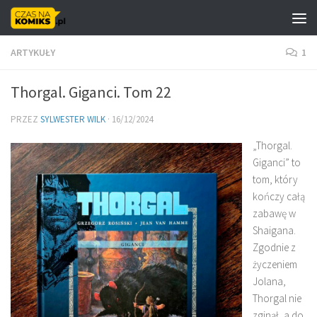
Skip to content
ARTYKUŁY
1
Thorgal. Giganci. Tom 22
PRZEZ
SYLWESTER WILK
·
16/12/2024
„Thorgal.
Giganci” to
tom, który
kończy całą
zabawę w
Shaigana.
Zgodnie z
życzeniem
Jolana,
Thorgal nie
zginął, a do