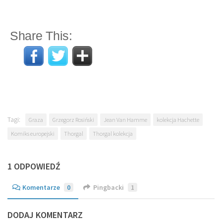
Share This:
Tagi:
Graza
Grzegorz Rosiński
Jean Van Hamme
kolekcja Hachette
Komiks europejski
Thorgal
Thorgal kolekcja
1 ODPOWIEDŹ
Komentarze
0
Pingbacki
1
DODAJ KOMENTARZ