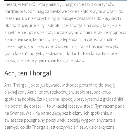
Reszta, w tym król, który miał być najgroźniejszy z olbrzymów,
bardziej przypominają zabawkowe trolle z kolorowymi włosami do
czesania. Do niektórych niby to pasuje – zwłaszcza do księżniczki
obchodzącej urodziny i adoptującej Thorgala na swoją lalkę – ale
zupełnie nie łączy się z dotychczasowymi tomami. Brakuje spójności
z klimatem serii, kojarzącym się z legendami, a całość wizualnie
prezentuje się po prostu źle. Owszem, inspiracje baśniami w stylu
„Jaś i fasola” mogłyby zadziałać i dodać historii fantastycznego
uroku, ale niestety tym razem to się nie udało.
Ach, ten Thorgal
Aha, Thorgal, jak to już bywało, w drodze powrotnej do swojej
pięknej żony Aaricii znów rozkochuje w sobie przypadkowo
spotkaną kobietę. Szukającemu spokoju przybyszowi z gwiazd nikt
nie potrafi się oprzeć – i to w każdej rzeczywistości. Tym razem pada
na Swanee, Walkirię paradującą bez bielizny. Ich spotkanie, a
zwłaszcza pożegnalny pocałunek, zostają wygodnie wytarte z
pamięci, co dla Thorgala jest oczywiście niezwykle praktyczne.