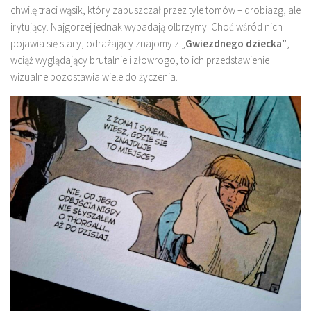
chwilę traci wąsik, który zapuszczał przez tyle tomów – drobiazg, ale
irytujący. Najgorzej jednak wypadają olbrzymy. Choć wśród nich
pojawia się stary, odrażający znajomy z „
Gwiezdnego dziecka”
,
wciąż wyglądający brutalnie i złowrogo, to ich przedstawienie
wizualne pozostawia wiele do życzenia.