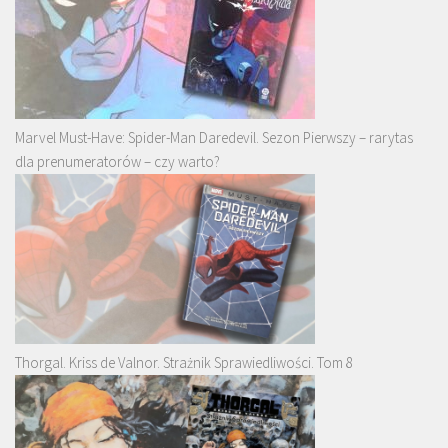
Marvel Must-Have: Spider-Man Daredevil. Sezon Pierwszy – rarytas
dla prenumeratorów – czy warto?
Thorgal. Kriss de Valnor. Strażnik Sprawiedliwości. Tom 8