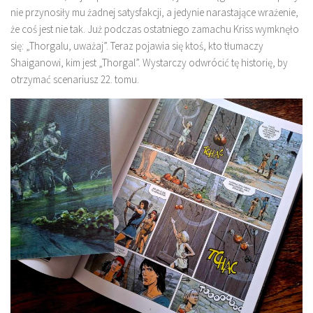
nie przynosiły mu żadnej satysfakcji, a jedynie narastające wrażenie,
że coś jest nie tak. Już podczas ostatniego zamachu Kriss wymknęło
się: „Thorgalu, uważaj”. Teraz pojawia się ktoś, kto tłumaczy
Shaiganowi, kim jest „Thorgal”. Wystarczy odwrócić tę historię, by
otrzymać scenariusz 22. tomu.