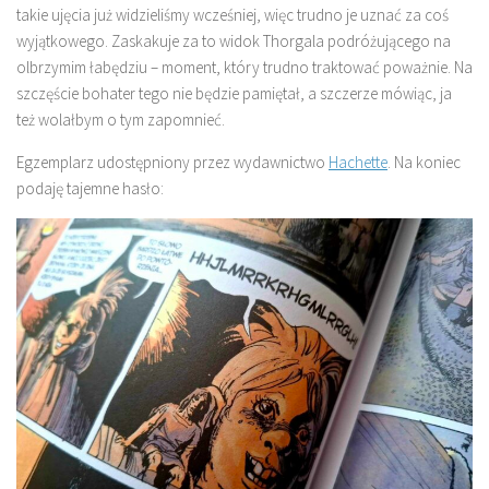
takie ujęcia już widzieliśmy wcześniej, więc trudno je uznać za coś
wyjątkowego. Zaskakuje za to widok Thorgala podróżującego na
olbrzymim łabędziu – moment, który trudno traktować poważnie. Na
szczęście bohater tego nie będzie pamiętał, a szczerze mówiąc, ja
też wolałbym o tym zapomnieć.
Egzemplarz udostępniony przez wydawnictwo
Hachette
. Na koniec
podaję tajemne hasło: