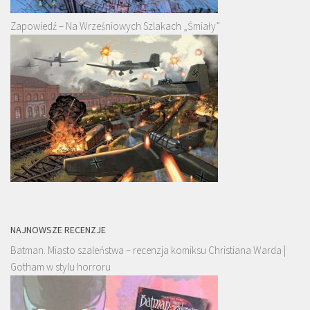
Zapowiedź – Na Wrześniowych Szlakach „Śmiały”
NAJNOWSZE RECENZJE
Batman. Miasto szaleństwa – recenzja komiksu Christiana Warda |
Gotham w stylu horroru