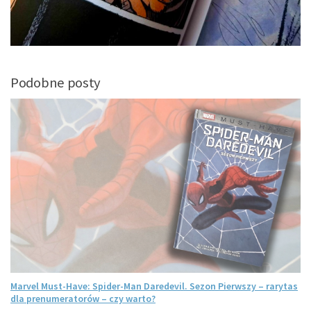
Podobne posty
i
Marvel Must-Have: Spider-Man Daredevil. Sezon Pierwszy – rarytas
dla prenumeratorów – czy warto?