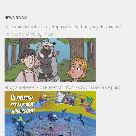
NEWS ROOM
Za darmo do pobrania: „Prapuszcza. Barbarzyńcy i Rzymianie” –
komiks o archeologii Mazur
Program VI Kieleckich Prezentacji Komiksowych (28-29 sierpnia)