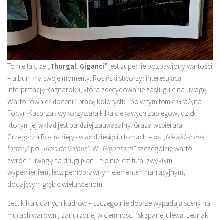
To nie tak, że „
Thorgal. Giganci”
jest zupełnie pozbawiony wartości
– album ma swoje momenty. Rosiński stworzył interesującą
interpretację Ragnaroku, która zdecydowanie zasługuje na uwagę.
Warto również docenić pracę kolorystki, bo w tym tomie Grażyna
Fołtyn-Kasprzak wykorzystała kilka ciekawych zabiegów, dzięki
którym jej wkład jest bardziej zauważalny. Graza wspierała
Grzegorza Rosińskiego w aż dziesięciu tomach – od „
Niewidzialnej
fortecy”
po „
Kriss de Valnor”
. W „
Gigantach
” szczególnie warto
zwrócić uwagę na drugi plan – tło nie jest tutaj zwykłym
wypełnieniem, lecz pełnoprawnym elementem narracyjnym,
dodającym głębię wielu scenom.
Jest kilka udanych kadrów – szczególnie dobrze wypadają sceny na
murach warowni, zanurzonej w ciemności i skąpanej ulewą. Jednak