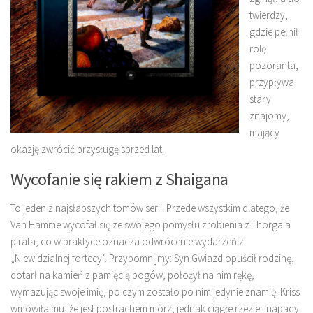
twierdzy,
gdzie pełnił
rolę
pozoranta,
przypływa
stary
znajomy,
mający
okazję zwrócić przysługę sprzed lat.
Wycofanie się rakiem z Shaigana
To jeden z najsłabszych tomów serii. Przede wszystkim dlatego, że
Van Hamme wycofał się ze swojego pomysłu zrobienia z Thorgala
pirata, co w praktyce oznacza odwrócenie wydarzeń z
„Niewidzialnej fortecy”. Przypomnijmy: Syn Gwiazd opuścił rodzinę,
dotarł na kamień z pamięcią bogów, położył na nim rękę,
wymazując swoje imię, po czym zostało po nim jedynie znamię. Kriss
wmówiła mu, że jest postrachem mórz, jednak ciągłe rzezie i napady