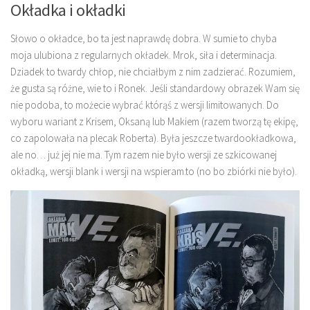
Okładka i okładki
Słowo o okładce, bo ta jest naprawdę dobra. W sumie to chyba
moja ulubiona z regularnych okładek. Mrok, siła i determinacja.
Dziadek to twardy chłop, nie chciałbym z nim zadzierać. Rozumiem,
że gusta są różne, wie to i Ronek. Jeśli standardowy obrazek Wam się
nie podoba, to możecie wybrać którąś z wersji limitowanych. Do
wyboru wariant z Krisem, Oksaną lub Makiem (razem tworzą tę ekipę,
co zapolowała na plecak Roberta). Była jeszcze twardookładkowa,
ale no… już jej nie ma. Tym razem nie było wersji ze szkicowanej
okładką, wersji blank i wersji na wspieram.to (no bo zbiórki nie było).