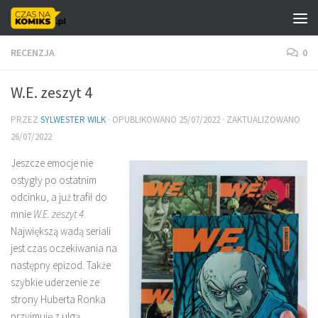
Skip to content
RECENZJA
0
W.E. zeszyt 4
PRZEZ
SYLWESTER WILK
· OPUBLIKOWANO
25/07/2022
· ZAKTUALIZOWANO
26/07/2022
Jeszcze emocje nie
ostygły po ostatnim
odcinku, a już trafił do
mnie
W.E. zeszyt 4
.
Największą wadą seriali
jest czas oczekiwania na
następny epizod. Także
szybkie uderzenie ze
strony Huberta Ronka
przyjmuję z ulgą.