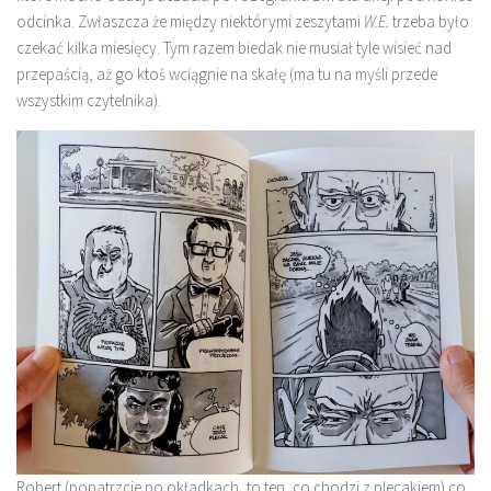
odcinka. Zwłaszcza że między niektórymi zeszytami
W.E.
trzeba było
czekać kilka miesięcy. Tym razem biedak nie musiał tyle wisieć nad
przepaścią, aż go ktoś wciągnie na skałę (ma tu na myśli przede
wszystkim czytelnika).
Robert (popatrzcie po okładkach, to ten, co chodzi z plecakiem) co