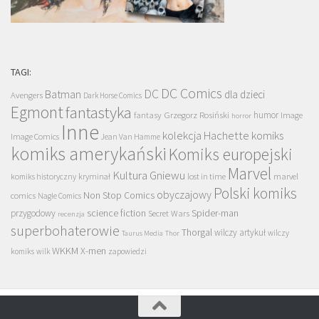
TAGI:
DC Comics
DC
Batman
dla dzieci
Avengers
Dark Horse Comics
Egmont
fantastyka
Grzegorz Rosiński
humor
fantasy
Image
horror
Inne
kolekcja Hachette
komiks
Image Comics
Jean Van Hamme
komiks amerykański
Komiks europejski
Marvel
Kultura Gniewu
komiks historyczny
kryminał
lost in time
marvel
Polski komiks
obyczajowy
Non Stop Comics
comics
Nagle Comics
science fiction
Spider-man
przygodowy
Secret Wars
recenzja
superbohaterowie
Thorgal
wilczy artykuł
wilczy
Taurus Media
Thor
WKKM
X-men
komiks
wilk
zapowiedzi