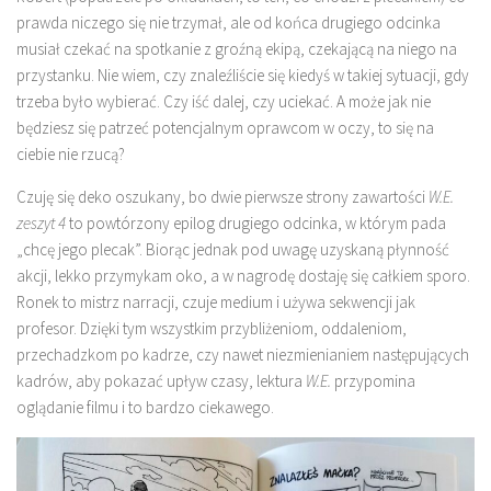
prawda niczego się nie trzymał, ale od końca drugiego odcinka
musiał czekać na spotkanie z groźną ekipą, czekającą na niego na
przystanku. Nie wiem, czy znaleźliście się kiedyś w takiej sytuacji, gdy
trzeba było wybierać. Czy iść dalej, czy uciekać. A może jak nie
będziesz się patrzeć potencjalnym oprawcom w oczy, to się na
ciebie nie rzucą?
Czuję się deko oszukany, bo dwie pierwsze strony zawartości
W.E.
zeszyt 4
to powtórzony epilog drugiego odcinka, w którym pada
„chcę jego plecak”. Biorąc jednak pod uwagę uzyskaną płynność
akcji, lekko przymykam oko, a w nagrodę dostaję się całkiem sporo.
Ronek to mistrz narracji, czuje medium i używa sekwencji jak
profesor. Dzięki tym wszystkim przybliżeniom, oddaleniom,
przechadzkom po kadrze, czy nawet niezmienianiem następujących
kadrów, aby pokazać upływ czasy, lektura
W.E.
przypomina
oglądanie filmu i to bardzo ciekawego.