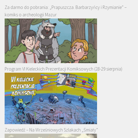
Za darmo do pobrania: „Prapuszcza. Barbarzyńcy i Rzymianie” –
komiks o archeologii Mazur
Program VI Kieleckich Prezentacji Komiksowych (28-29 sierpnia)
Zapowiedź – Na Wrześniowych Szlakach „Śmiały”