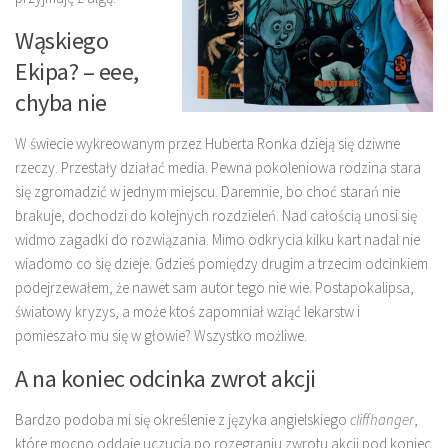
Wąskiego
Ekipa? – eee,
chyba nie
W świecie wykreowanym przez Huberta Ronka dzieją się dziwne
rzeczy. Przestały działać media. Pewna pokoleniowa rodzina stara
się zgromadzić w jednym miejscu. Daremnie, bo choć starań nie
brakuje, dochodzi do kolejnych rozdzieleń. Nad całością unosi się
widmo zagadki do rozwiązania. Mimo odkrycia kilku kart nadal nie
wiadomo co się dzieje. Gdzieś pomiędzy drugim a trzecim odcinkiem
podejrzewałem, że nawet sam autor tego nie wie. Postapokalipsa,
światowy kryzys, a może ktoś zapomniał wziąć lekarstw i
pomieszało mu się w głowie? Wszystko możliwe.
A na koniec odcinka zwrot akcji
Bardzo podoba mi się określenie z języka angielskiego
cliffhanger
,
które mocno oddaje uczucia po rozegraniu zwrotu akcji pod koniec