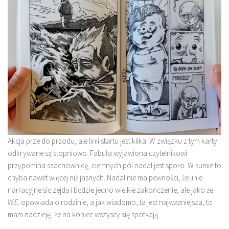
Akcja prze do przodu, ale linii startu jest kilka. W związku z tym karty
odkrywane są stopniowo. Fabuła wyjawiona czytelnikowi
przypomina szachownicę, ciemnych pól nadal jest sporo. W sumie to
chyba nawet więcej niż jasnych. Nadal nie ma pewności, że linie
narracyjne się zejdą i będzie jedno wielkie zakończenie, ale jako że
W.E.
opowiada o rodzinie, a jak wiadomo, ta jest najważniejsza, to
mam nadzieję, że na koniec wszyscy się spotkają.