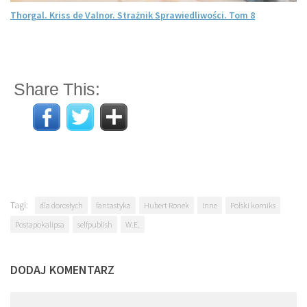
Thorgal. Kriss de Valnor. Strażnik Sprawiedliwości. Tom 8
Share This:
Tagi:
dla dorosłych
fantastyka
Hubert Ronek
Inne
Polski komiks
Postapokalipsa
selfpublish
W.E.
DODAJ KOMENTARZ